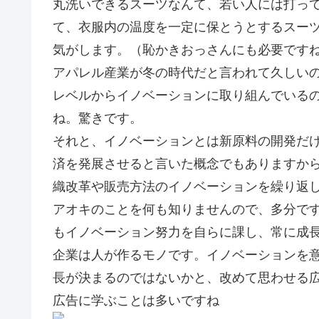
丸洗いできるスーツなんて、若い人には打っ
て、衣服内の温度を一定に保とうとするスー
気がします。（恥かきおっさんにも必要です
アパレル産業が冬の時代だと言われて久しい
レベルからイノベーションに取り組んでいる
ね。驚きです。
それと、イノベーションとは新原料の開発だ
済を発展させると言いた概念でもありますか
織改革や販売方法のイノベーションを繰り返
アオキのことを何も知りませんので、多分で
もイノベーション努力を自らに課し、常に成
企業は人が作るモノです。イノベーションを
長が決まるのではないかと、改めて思わせ
広告に学ぶことは