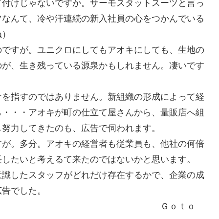
て付けじゃないですか。サーモスタットスーツと言っ
ツなんて、冷や汗連続の新入社員の心をつかんでいる
ね）
のですが。ユニクロにしてもアオキにしても、生地の
のが、生き残っている源泉かもしれません。凄いです
けを指すのではありません。新組織の形成によって経
ら・・・アオキが町の仕立て屋さんから、量販店へ組
し努力してきたのも、広告で伺われます。
すが。多分。アオキの経営者も従業員も、他社の何倍
長したいと考えるて来たのではないかと思います。
意識したスタッフがどれだけ存在するかで、企業の成
る広告でした。
多いですね Ｇｏｔｏ