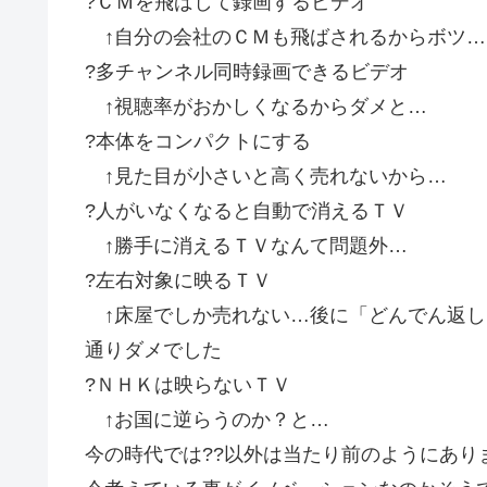
?ＣＭを飛ばして録画するビデオ
↑自分の会社のＣＭも飛ばされるからボツ…
?多チャンネル同時録画できるビデオ
↑視聴率がおかしくなるからダメと…
?本体をコンパクトにする
↑見た目が小さいと高く売れないから…
?人がいなくなると自動で消えるＴＶ
↑勝手に消えるＴＶなんて問題外…
?左右対象に映るＴＶ
↑床屋でしか売れない…後に「どんでん返し
通りダメでした
?ＮＨＫは映らないＴＶ
↑お国に逆らうのか？と…
今の時代では??以外は当たり前のようにあり