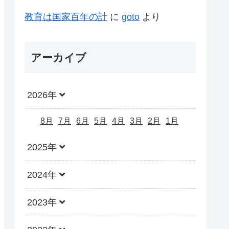
教育は国家百年の計
に
goto
より
アーカイブ
2026年
8月
7月
6月
5月
4月
3月
2月
1月
2025年
2024年
2023年