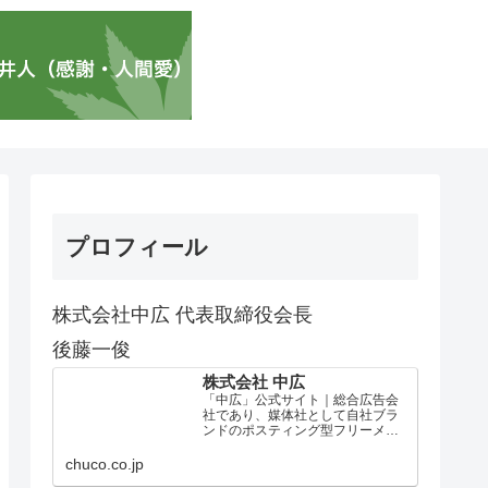
プロフィール
株式会社中広 代表取締役会長
後藤一俊
株式会社 中広
「中広」公式サイト｜総合広告会
社であり、媒体社として自社ブラ
ンドのポスティング型フリーメデ
ィア、ハッピーメディア®『地域み
っちゃく生活情報誌®』を全国で
chuco.co.jp
1100万部以上展開しています。