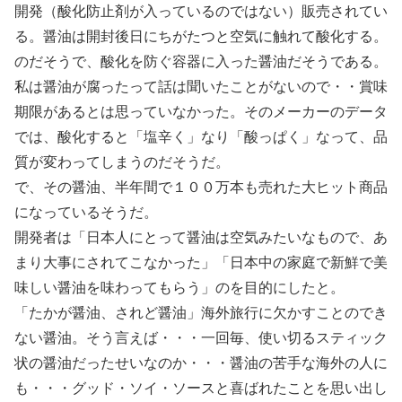
開発（酸化防止剤が入っているのではない）販売されてい
る。醤油は開封後日にちがたつと空気に触れて酸化する。
のだそうで、酸化を防ぐ容器に入った醤油だそうである。
私は醤油が腐ったって話は聞いたことがないので・・賞味
期限があるとは思っていなかった。そのメーカーのデータ
では、酸化すると「塩辛く」なり「酸っぱく」なって、品
質が変わってしまうのだそうだ。
で、その醤油、半年間で１００万本も売れた大ヒット商品
になっているそうだ。
開発者は「日本人にとって醤油は空気みたいなもので、あ
まり大事にされてこなかった」「日本中の家庭で新鮮で美
味しい醤油を味わってもらう」のを目的にしたと。
「たかが醤油、されど醤油」海外旅行に欠かすことのでき
ない醤油。そう言えば・・・一回毎、使い切るスティック
状の醤油だったせいなのか・・・醤油の苦手な海外の人に
も・・・グッド・ソイ・ソースと喜ばれたことを思い出し