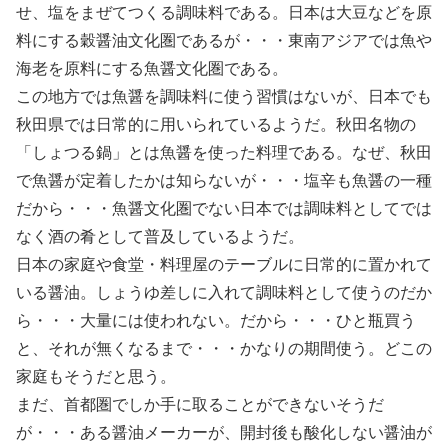
せ、塩をまぜてつくる調味料である。日本は大豆などを原
料にする穀醤油文化圏であるが・・・東南アジアでは魚や
海老を原料にする魚醤文化圏である。
この地方では魚醤を調味料に使う習慣はないが、日本でも
秋田県では日常的に用いられているようだ。秋田名物の
「しょつる鍋」とは魚醤を使った料理である。なぜ、秋田
で魚醤が定着したかは知らないが・・・塩辛も魚醤の一種
だから・・・魚醤文化圏でない日本では調味料としてでは
なく酒の肴として普及しているようだ。
日本の家庭や食堂・料理屋のテーブルに日常的に置かれて
いる醤油。しょうゆ差しに入れて調味料として使うのだか
ら・・・大量には使われない。だから・・・ひと瓶買う
と、それが無くなるまで・・・かなりの期間使う。どこの
家庭もそうだと思う。
まだ、首都圏でしか手に取ることができないそうだ
が・・・ある醤油メーカーが、開封後も酸化しない醤油が