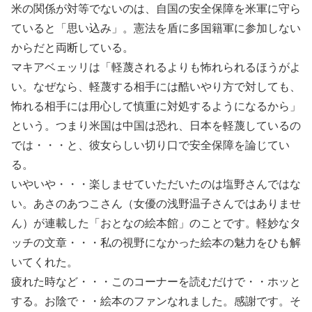
米の関係が対等でないのは、自国の安全保障を米軍に守ら
ていると「思い込み」。憲法を盾に多国籍軍に参加しない
からだと両断している。
マキアベェッリは「軽蔑されるよりも怖れられるほうがよ
い。なぜなら、軽蔑する相手には酷いやり方で対しても、
怖れる相手には用心して慎重に対処するようになるから」
という。つまり米国は中国は恐れ、日本を軽蔑しているの
では・・・と、彼女らしい切り口で安全保障を論じてい
る。
いやいや・・・楽しませていただいたのは塩野さんではな
い。あさのあつこさん（女優の浅野温子さんではありませ
ん）が連載した「おとなの絵本館」のことです。軽妙なタ
ッチの文章・・・私の視野になかった絵本の魅力をひも解
いてくれた。
疲れた時など・・・このコーナーを読むだけで・・ホッと
する。お陰で・・絵本のファンなれました。感謝です。そ