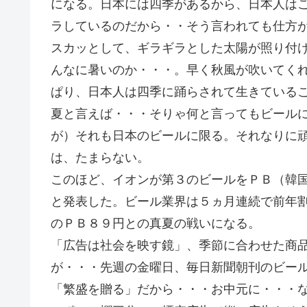
になる。日本には四季があるから、日本人は
ラしているのだから・・そう言われても仕方
スカッとして、ギラギラとした太陽が照り付
んなに暑いのか・・・。早く秋風が吹いてく
ぱり、日本人は四季に踊らされて生きている
夏と言えば・・・そりゃ何と言ってもビール
が）それも日本のビールに限る。それなりに
は、たまらない。
このほど、イオンが第３のビールをＰＢ（韓
と発表した。ビール業界は５ヵ月連続で前年
のＰＢ８９円との真夏の戦いになる。
「広告は社会を映す鏡」、季節に合わせた商
が・・・先週の金曜日、毎日新聞朝刊のビー
「繁盛を贈る」だから・・・お中元に・・・