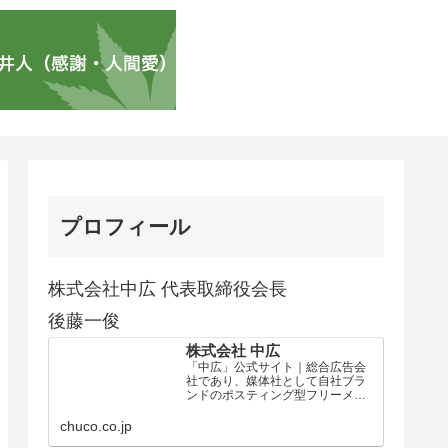
プロフィール
株式会社中広 代表取締役会長
後藤一俊
株式会社 中広
「中広」公式サイト｜総合広告会
社であり、媒体社として自社ブラ
ンドのポスティング型フリーメデ
ィア、ハッピーメディア®『地域み
っちゃく生活情報誌®』を全国で
chuco.co.jp
1100万部以上展開しています。