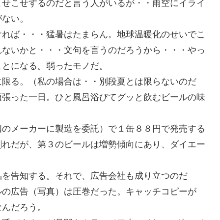
こせこせするのだと言う人がいるが・・雨空にイライ
がない。
ければ・・・猛暑はたまらん。地球温暖化のせいでこ
れないかと・・・文句を言うのだろうから・・・やっ
ことになる。弱ったモノだ。
に限る。（私の場合は・・別段夏とは限らないのだ
頑張った一日。ひと風呂浴びてグッと飲むビールの味
国のメーカーに製造を委託）で１缶８８円で発売する
割れだが、第３のビールは増勢傾向にあり、ダイエー
品を告知する。それで、広告会社も成り立つのだ
ルの広告（写真）は圧巻だった。キャッチコピーが
なんだろう。