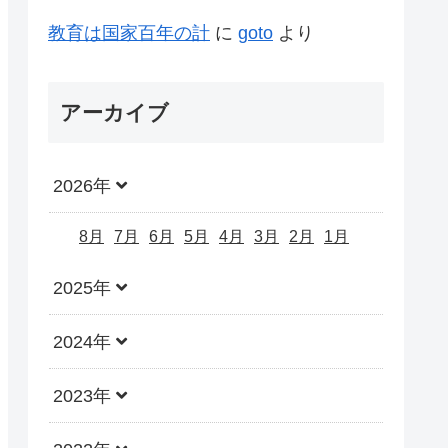
教育は国家百年の計
に
goto
より
アーカイブ
2026年
8月
7月
6月
5月
4月
3月
2月
1月
2025年
2024年
2023年