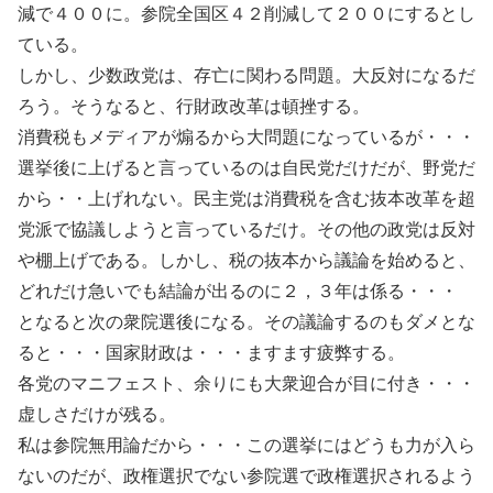
減で４００に。参院全国区４２削減して２００にするとし
ている。
しかし、少数政党は、存亡に関わる問題。大反対になるだ
ろう。そうなると、行財政改革は頓挫する。
消費税もメディアが煽るから大問題になっているが・・・
選挙後に上げると言っているのは自民党だけだが、野党だ
から・・上げれない。民主党は消費税を含む抜本改革を超
党派で協議しようと言っているだけ。その他の政党は反対
や棚上げである。しかし、税の抜本から議論を始めると、
どれだけ急いでも結論が出るのに２，３年は係る・・・
となると次の衆院選後になる。その議論するのもダメとな
ると・・・国家財政は・・・ますます疲弊する。
各党のマニフェスト、余りにも大衆迎合が目に付き・・・
虚しさだけが残る。
私は参院無用論だから・・・この選挙にはどうも力が入ら
ないのだが、政権選択でない参院選で政権選択されるよう