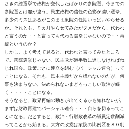
さきの総選挙で政権が交代したばかりの参院選。今までの
参院選とは趣が違う。民主政権の信任の色彩が濃い選挙。
多少のミスはあるがこのまま衆院の任期いっぱいやらせる
か。それとも、９ヵ月やらせてみたがダメだから、代われ
と言うのか・・と言っても代わる選挙じゃないので・・再
編というのか？
しかし、よく考えて見ると、代われと言ってみたところ
で。衆院選挙じゃない。民主党が過半数に達しなければね
じれ国会。政策ごとに連立を組む（パーシャル連合）って
ことになる。それも、民主主義だから構わないのだが、何
事も決まらない。決められないまどろっこしい政治が続
く・・・・ことになる。
そうなると、政界再編の動きが出てくるかも知れないが。
まずは財政再建でパーシャル連合・・・自らを切るってこ
とになる。だとすると、政治・行財政改革の議員定数削減
ってことから始まる。大方の政党は衆院の比例区を８０削