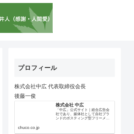
プロフィール
株式会社中広 代表取締役会長
後藤一俊
株式会社 中広
「中広」公式サイト｜総合広告会
社であり、媒体社として自社ブラ
ンドのポスティング型フリーメデ
ィア、ハッピーメディア®『地域み
っちゃく生活情報誌®』を全国で
chuco.co.jp
1100万部以上展開しています。