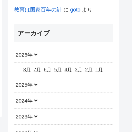
教育は国家百年の計
に
goto
より
アーカイブ
2026年
8月
7月
6月
5月
4月
3月
2月
1月
2025年
2024年
2023年