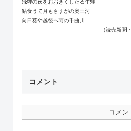
飛騨の夜をおおきくしたる牛蛙
鮎食うて月もさすがの奥三河
向日葵や越後へ雨の千曲川
（読売新聞・追悼・森澄雄
コメント
コメン