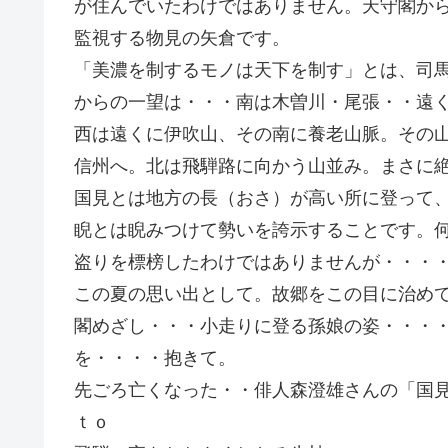
が住んでいたわけではありません。天守閣か
監視する物見の矢倉です。
「美濃を制するモノは天下を制す」とは、司
からの一望は・・・南は木曽川・尾張・・遠
西は遠くに伊吹山、その南に養老山脈。その
信州へ。北は飛騨路に向かう山並み。まさに
国見とは地方の長（おさ）が高い所に登って
睨とは睨みつけて勢いを誇示することです。
盗りを標榜したわけではありませんが・・・
この夏の思い出として。故郷をこの目に治め
閣めざし・・・小走りに登る孫娘の姿・・・
を・・・・抱きて。
先ごろ亡くなった・・俳人森澄雄さん
ｔｏ