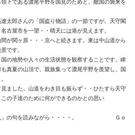
ら領下である濃尾平野を国見のためと、敵国の襲来を
馬遼太郎さんの「国盗り物語」の一節ですが。天守閣
く名古屋市を一望・・晴天には港が見えます。
山間が関ヶ原・・・京へと続きます。東は中山道から
絶景です。
、国の地勢や人々の生活状態を観察することです。睥
何も真夏の山頂で、親族集って濃尾平野を羨望し、国
・。
て見ました。山道をわき目も振らず・・ひたすら天守
・この子達のために何ができるのかとの思い
の「国見」の句を読みながら・・・・。 Ｇｏ