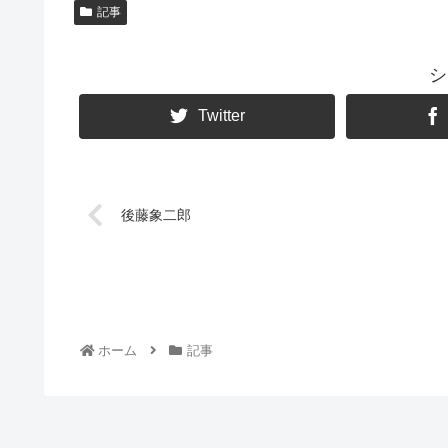
記事
シ
Twitter
後藤象二郎
ホーム
記事