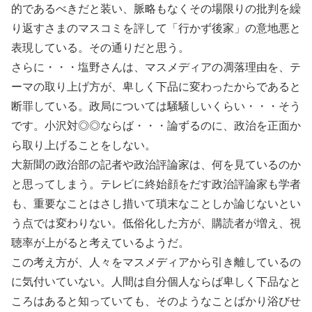
的であるべきだと装い、脈略もなくその場限りの批判を繰
り返すさまのマスコミを評して「行かず後家」の意地悪と
表現している。その通りだと思う。
さらに・・・塩野さんは、マスメディアの凋落理由を、テ
ーマの取り上げ方が、卑しく下品に変わったからであると
断罪している。政局については騒騒しいくらい・・・そう
です。小沢対◎◎ならば・・・論ずるのに、政治を正面か
ら取り上げることをしない。
大新聞の政治部の記者や政治評論家は、何を見ているのか
と思ってしまう。テレビに終始顔をだす政治評論家も学者
も、重要なことはさし措いて瑣末なことしか論じないとい
う点では変わりない。低俗化した方が、購読者が増え、視
聴率が上がると考えているようだ。
この考え方が、人々をマスメディアから引き離しているの
に気付いていない。人間は自分個人ならば卑しく下品なと
ころはあると知っていても、そのようなことばかり浴びせ