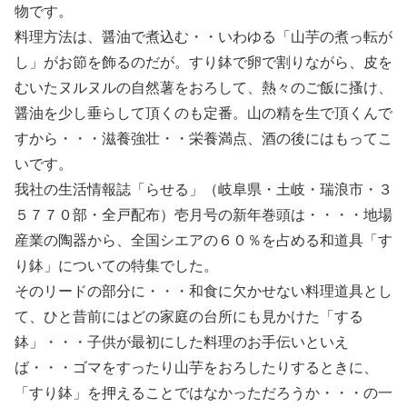
物です。
料理方法は、醤油で煮込む・・いわゆる「山芋の煮っ転が
し」がお節を飾るのだが。すり鉢で卵で割りながら、皮を
むいたヌルヌルの自然薯をおろして、熱々のご飯に搔け、
醤油を少し垂らして頂くのも定番。山の精を生で頂くんで
すから・・・滋養強壮・・栄養満点、酒の後にはもってこ
いです。
我社の生活情報誌「らせる」（岐阜県・土岐・瑞浪市・３
５７７０部・全戸配布）壱月号の新年巻頭は・・・・地場
産業の陶器から、全国シエアの６０％を占める和道具「す
り鉢」についての特集でした。
そのリードの部分に・・・和食に欠かせない料理道具とし
て、ひと昔前にはどの家庭の台所にも見かけた「する
鉢」・・・子供が最初にした料理のお手伝いといえ
ば・・・ゴマをすったり山芋をおろしたりするときに、
「すり鉢」を押えることではなかっただろうか・・・の一