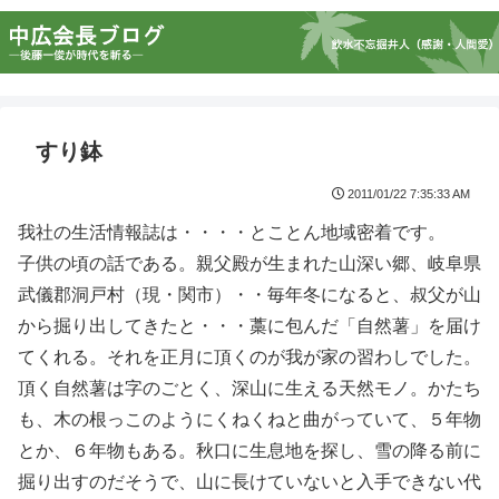
すり鉢
2011/01/22 7:35:33 AM
我社の生活情報誌は・・・・とことん地域密着です。
子供の頃の話である。親父殿が生まれた山深い郷、岐阜県
武儀郡洞戸村（現・関市）・・毎年冬になると、叔父が山
から掘り出してきたと・・・藁に包んだ「自然薯」を届け
てくれる。それを正月に頂くのが我が家の習わしでした。
頂く自然薯は字のごとく、深山に生える天然モノ。かたち
も、木の根っこのようにくねくねと曲がっていて、５年物
とか、６年物もある。秋口に生息地を探し、雪の降る前に
掘り出すのだそうで、山に長けていないと入手できない代