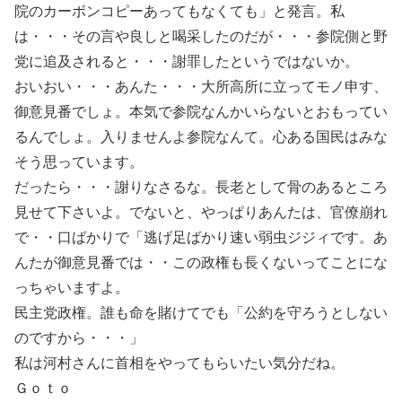
院のカーボンコピーあってもなくても」と発言。私
は・・・その言や良しと喝采したのだが・・・参院側と野
党に追及されると・・・謝罪したというではないか。
おいおい・・・あんた・・・大所高所に立ってモノ申す、
御意見番でしょ。本気で参院なんかいらないとおもってい
るんでしょ。入りませんよ参院なんて。心ある国民はみな
そう思っています。
だったら・・・謝りなさるな。長老として骨のあるところ
見せて下さいよ。でないと、やっぱりあんたは、官僚崩れ
で・・口ばかりで「逃げ足ばかり速い弱虫ジジィです。あ
んたが御意見番では・・この政権も長くないってことにな
っちゃいますよ。
民主党政権。誰も命を賭けてでも「公約を守ろうとしない
のですから・・・」
私は河村さんに首相をやってもらいたい気分だね。
Ｇｏｔｏ