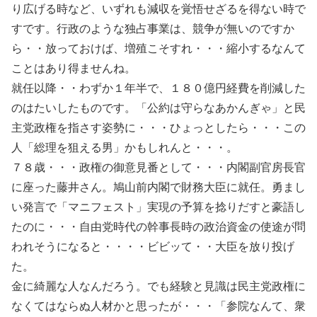
り広げる時など、いずれも減収を覚悟せざるを得ない時で
すです。行政のような独占事業は、競争が無いのですか
ら・・放っておけば、増殖こそすれ・・・縮小するなんて
ことはあり得ませんね。
就任以降・・わずか１年半で、１８０億円経費を削減した
のはたいしたものです。「公約は守らなあかんぎゃ」と民
主党政権を指さす姿勢に・・・ひょっとしたら・・・この
人「総理を狙える男」かもしれんと・・・。
７８歳・・・政権の御意見番として・・・内閣副官房長官
に座った藤井さん。鳩山前内閣で財務大臣に就任。勇まし
い発言で「マニフェスト」実現の予算を捻りだすと豪語し
たのに・・・自由党時代の幹事長時の政治資金の使途が問
われそうになると・・・・ビビッて・・大臣を放り投げ
た。
金に綺麗な人なんだろう。でも経験と見識は民主党政権に
なくてはならぬ人材かと思ったが・・・「参院なんて、衆