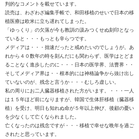
判的なコメントを載せています。
読売は、わざわざ編集手帳で、和田移植のせいで日本の移
植医療は欧米に立ち遅れてしまった。
「ゆっくり」の欠落が今も教訓の汲みつくせぬ刻印となっ
ていると・・・もっとも辛らつです。
メディアは・・・拙速だったと戒めたいのでしょうが。あ
れから４０数年の時を刻んだにも関わらず、医学はとどま
ることなく進歩したのに・・・日本の医学界、法曹界・・
そしてメディア界は・・根本的には神格論争から抜け出し
ていないのが、残念と言うか・・・むしろ虚しい。
私の周りにお二人臓器移植された方がいます。・・・一人
は１５年ほど前になりますが、韓国で生体肝移植（臓器移
植）を受け、明日も知れぬ命が５年以上伸び、後顧の憂い
を少なくして亡くなられました。
亡くなったのは残念ですが・・・移植で幸せな晩年を過ご
されたと思っています。