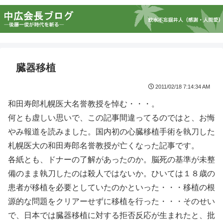
臓器移植
2011/02/18 7:14:34 AM
和田寿郎札幌医大名誉教授を悼む・・・。
何とも虚しい思いで、この記事間違ってるのではと、お悔
やみ報道を読みました。国内初の心臓移植手術を執刀した
札幌医大の和田寿郎名誉教授が亡くなった記事です。
各紙とも、ドナーの了解があったのか。脳死の基準が未整
備のまま執刀したのは殺人ではないか。ひいては１８歳の
患者が移植を必要としていたのかといった・・・移植の根
源的な問題をクリアーせずに移植を行った・・・そのせい
で、日本では臓器移植に対する拒否反応が生まれたと、批