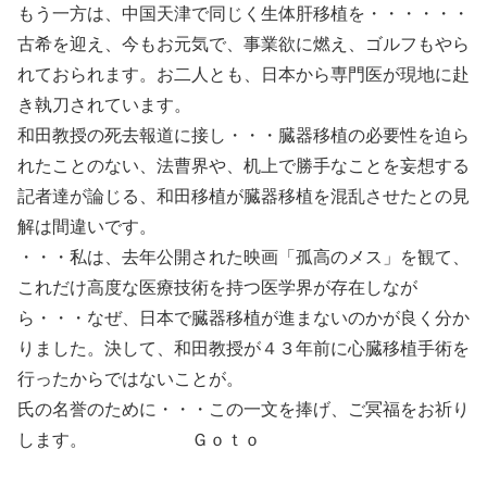
もう一方は、中国天津で同じく生体肝移植を・・・・・・
古希を迎え、今もお元気で、事業欲に燃え、ゴルフもやら
れておられます。お二人とも、日本から専門医が現地に赴
き執刀されています。
和田教授の死去報道に接し・・・臓器移植の必要性を迫ら
れたことのない、法曹界や、机上で勝手なことを妄想する
記者達が論じる、和田移植が臓器移植を混乱させたとの見
解は間違いです。
・・・私は、去年公開された映画「孤高のメス」を観て、
これだけ高度な医療技術を持つ医学界が存在しなが
ら・・・なぜ、日本で臓器移植が進まないのかが良く分か
りました。決して、和田教授が４３年前に心臓移植手術を
行ったからではないことが。
氏の名誉のために・・・この一文を捧げ、ご冥福をお祈り
します。 Ｇｏｔｏ