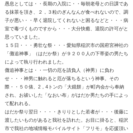
愚息としては・・長期の入院に・・毎朝老母との日課であ
る抹茶を頂き、２，３粒のぎんなんが食べれないので、調
子が悪い・・早く退院してくれないと困るなどと・・・病
室で毒づくものですから・・・大分快癒、退院の許可がと
思っていました。
１５日・・・勇壮な祭・・・愛知県稲沢市の国府宮神社の
「儺追神事」（はだか祭）が９２００人の下帯姿の男たち
によって執り行われました。
儺追神事とは・・一切の厄を請負人（神男）に負わ
せ・・・神男に触れると厄が落ちるという神事。その
際・・５０俵、2，4トンの「大鏡餅」が町内会から奉納
され、お祓いした「なおい布」がはだか男たちの手によっ
て配れれる。
はだか祭り翌日・・・・きりりとした若者が・・・後藤に
渡したいものがあると我社を訪れた。お目に掛ると、稲沢
市で我社の地域情報モバイルサイト「フリモ」を応援頂い