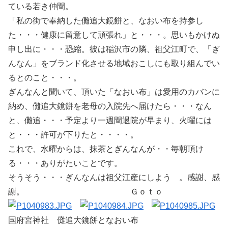
ている若き仲間。
「私の街で奉納した儺追大鏡餅と、なおい布を持参し
た・・・健康に留意して頑張れ」と・・・。思いもかけぬ
申し出に・・・恐縮。彼は稲沢市の隣、祖父江町で、「ぎ
んなん」をブランド化させる地域おこしにも取り組んでい
るとのこと・・・。
ぎんなんと聞いて、頂いた「なおい布」は愛用のカバンに
納め、儺追大鏡餅を老母の入院先へ届けたら・・・なん
と、儺追・・・予定より一週間退院が早まり、火曜には
と・・・許可が下りたと・・・・。
これで、水曜からは、抹茶とぎんなんが・・毎朝頂け
る・・・ありがたいことです。
そうそう・・・ぎんなんは祖父江産にしよう 。感謝、感
謝。 Ｇｏｔｏ
国府宮神社 儺追大鏡餅となおい布