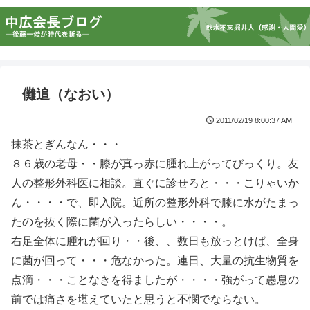
儺追（なおい）
2011/02/19 8:00:37 AM
抹茶とぎんなん・・・
８６歳の老母・・膝が真っ赤に腫れ上がってびっくり。友
人の整形外科医に相談。直ぐに診せろと・・・こりゃいか
ん・・・・で、即入院。近所の整形外科で膝に水がたまっ
たのを抜く際に菌が入ったらしい・・・・。
右足全体に腫れが回り・・後、、数日も放っとけば、全身
に菌が回って・・・危なかった。連日、大量の抗生物質を
点滴・・・ことなきを得ましたが・・・・強がって愚息の
前では痛さを堪えていたと思うと不憫でならない。