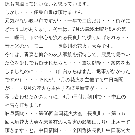
択も間違ってはいないと思っています。
しかし・・・便乗自粛は頂けません。
元気がない岐阜市ですが・・一年で二度だけ・・・街がに
ぎわう日があります。それは、7月の最終土曜と8月の第
一土曜日。市の中心を流れる長良川で繰り広げられる・・
音と光のハーモニー、「長良川の花火」大会です。
今年は、青森と仙台の友人家族を招待して、震災で傷つい
た心を少しでも癒せれたらと・・・震災以降・・案内を出
しましたのに・・・・（仙台からはまだ、返事がなかった
ですが）・・・それが、7月の花火を主催する中日新聞
が・・・8月の花火を主催する岐阜新聞が・・・
示し合わせたかのように、4月5日付け朝刊で・・中止の
社告を打ちました。
岐阜新聞・・・第66回全国花火大会（長良川）・第５５
回大垣花火大会を未曾有の大災害の影響により中止させて
頂きます・と。中日新聞・・・全国選抜長良川中日花火大