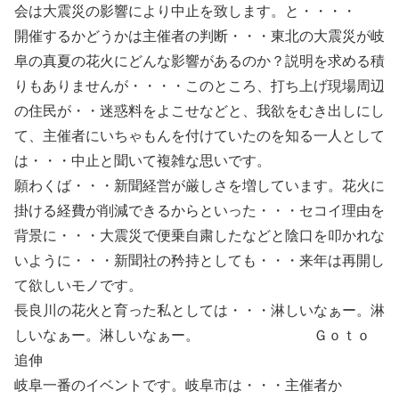
会は大震災の影響により中止を致します。と・・・・
開催するかどうかは主催者の判断・・・東北の大震災が岐
阜の真夏の花火にどんな影響があるのか？説明を求める積
りもありませんが・・・・このところ、打ち上げ現場周辺
の住民が・・迷惑料をよこせなどと、我欲をむき出しにし
て、主催者にいちゃもんを付けていたのを知る一人として
は・・・中止と聞いて複雑な思いです。
願わくば・・・新聞経営が厳しさを増しています。花火に
掛ける経費が削減できるからといった・・・セコイ理由を
背景に・・・大震災で便乗自粛したなどと陰口を叩かれな
いように・・・新聞社の矜持としても・・・来年は再開し
て欲しいモノです。
長良川の花火と育った私としては・・・淋しいなぁー。淋
しいなぁー。淋しいなぁー。 Ｇｏｔｏ
追伸
岐阜一番のイベントです。岐阜市は・・・主催者か