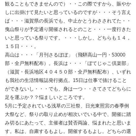
観ることもできませんので）・・この際ですから、賑やか
しに出掛けて見たいと思っているのですが・・・そう言え
ば・・・滋賀県の長浜でも、中止かとうわさされてた・・
曳山祭りが予定通り開催されるとのこと・・・一度行きた
いと思っている祭りです。・・・しかし、どちらも１４，
１５日・・・。
高山は・・・「月刊さるぼぼ」（飛騨高山一円・53000
部・全戸無料配布）。長浜は・・・「ぼてじゃこ倶楽部」
（滋賀・長浜地区４０４５０部・全戸無料配布）、いずれ
も我社の生活情報誌発行拠点。15日は仕事で抜けること
ができないし・・・でも、身は一つ・・さてさてどちらに
足を運ぶか？？悩ましいところです。
5月に予定されている浅草の三社祭、日光東照宮の春季例
大祭など、祭りの取り止めが相次いでいる中で、開催に踏
み切るにあたって、主催者は賛否両論、悩まれたと思いま
す。私は、自粛するもよし。開催するもよし。どちらの選