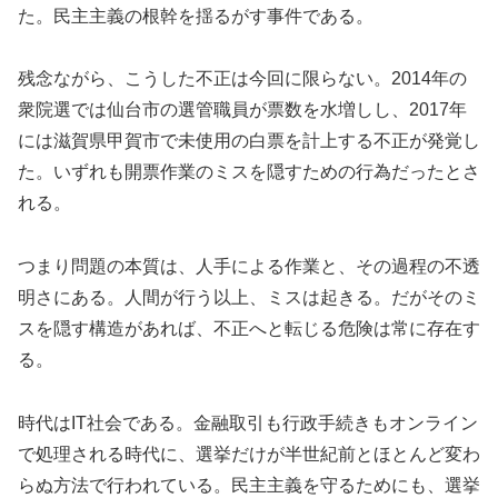
た。民主主義の根幹を揺るがす事件である。
残念ながら、こうした不正は今回に限らない。2014年の
衆院選では仙台市の選管職員が票数を水増しし、2017年
には滋賀県甲賀市で未使用の白票を計上する不正が発覚し
た。いずれも開票作業のミスを隠すための行為だったとさ
れる。
つまり問題の本質は、人手による作業と、その過程の不透
明さにある。人間が行う以上、ミスは起きる。だがそのミ
スを隠す構造があれば、不正へと転じる危険は常に存在す
る。
時代はIT社会である。金融取引も行政手続きもオンライン
で処理される時代に、選挙だけが半世紀前とほとんど変わ
らぬ方法で行われている。民主主義を守るためにも、選挙