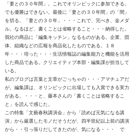
「妻との３０年間」。これでオリンピックに参加できる。
でも優勝はできない。最後に「妻との３０年間」の「間」
を切る。「妻との３０年」・・・これで、完ぺき、金メダ
ル。なるほど、書くことは省略すること・・・納得した。
我社の商品に「編集キッチン」なるものがある。企業、団
体、組織などの広報を商品化したものである。１８
年・・・培った・・・生活情報誌の編集能力と機能を活用
した商品である。クリエイティブ本部・編集課が担当して
いる。
私のブログは言葉と文章がごっちゃの・・・アマチュアだ
が。編集課は、オリンピックに出場しても入賞できる実力
がある。・・・と、藤本さんの「書くことは省略するこ
と」を読んで感じた。
この特集「文藝春秋講演会」から「読めば元気になる講
演」から厳選したモノだそうだが、四半世紀以上前の講演
から・・引っ張りだしてきたのが、気になる・・・ で