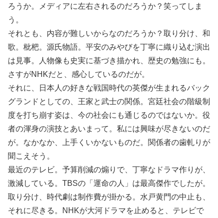
ろうか。メディアに左右されるのだろうか？笑ってしま
う。
それとも、内容が難しいからなのだろうか？取り分け、和
歌。枇杷。源氏物語。平安のみやびを丁寧に織り込む演出
は見事。人物像も史実に基づき描かれ、歴史の勉強にも。
さすがNHKだと、感心しているのだが。
それに、日本人の好きな戦国時代の英傑が生まれるバック
グランドとしての、王家と武士の関係。宮廷社会の階級制
度を打ち崩す姿は、今の社会にも通じるのではないか。役
者の渾身の演技とあいまって。私には興味が尽きないのだ
が。なかなか、上手くいかないものだ。関係者の歯軋りが
聞こえそう。
最近のテレビ。予算削減の煽りで、丁寧なドラマ作りが、
激減している。TBSの「運命の人」は最高傑作でしたが。
取り分け、時代劇は制作費が掛かる。水戸黄門の中止も、
それに尽きる。NHKが大河ドラマを止めると、テレビで