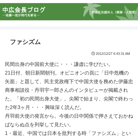
ファシズム
2012/12/27 6:43:31 AM
民間出身の中国前大使に・・・謙虚に学びたい。
21日付、朝日新聞朝刊。オピニオンの頁に「日中危機の
矢面」と題して、民主党政権下で中国大使を務めた伊藤忠
商事相談役・丹羽宇一郎さんのインタビューが掲載され
た。「初の民間出身大使」。尖閣で始まり、尖閣で終わっ
た2年3ヶ月・・・興味深く読んだ。
丹羽前大使の発言から。今後の日中関係で押さえておかね
ばならぬ点を列挙して見たい。
1・最近、中国では日本を批判する時「ファシズム」とい