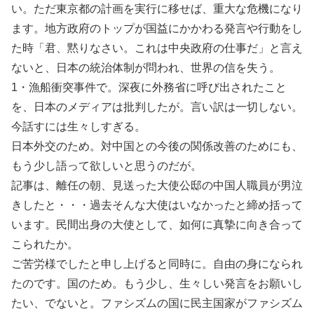
い。ただ東京都の計画を実行に移せば、重大な危機になり
ます。地方政府のトップが国益にかかわる発言や行動をし
た時「君、黙りなさい。これは中央政府の仕事だ」と言え
ないと、日本の統治体制が問われ、世界の信を失う。
1・漁船衝突事件で。深夜に外務省に呼び出されたこと
を、日本のメディアは批判したが。言い訳は一切しない。
今話すには生々しすぎる。
日本外交のため。対中国との今後の関係改善のためにも、
もう少し語って欲しいと思うのだが。
記事は、離任の朝、見送った大使公邸の中国人職員が男泣
きしたと・・・過去そんな大使はいなかったと締め括って
います。民間出身の大使として、如何に真摯に向き合って
こられたか。
ご苦労様でしたと申し上げると同時に。自由の身になられ
たのです。国のため。もう少し、生々しい発言をお願いし
たい、でないと。ファシズムの国に民主国家がファシズム