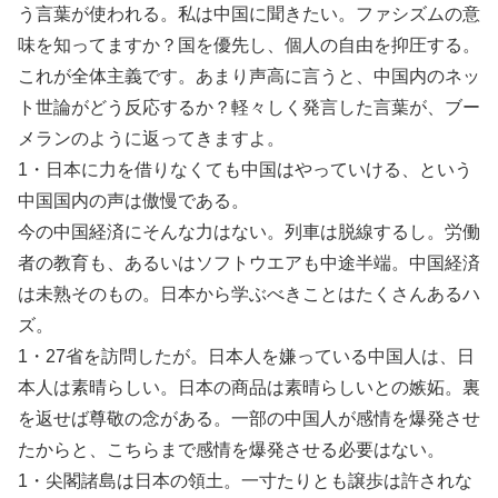
う言葉が使われる。私は中国に聞きたい。ファシズムの意
味を知ってますか？国を優先し、個人の自由を抑圧する。
これが全体主義です。あまり声高に言うと、中国内のネッ
ト世論がどう反応するか？軽々しく発言した言葉が、ブー
メランのように返ってきますよ。
1・日本に力を借りなくても中国はやっていける、という
中国国内の声は傲慢である。
今の中国経済にそんな力はない。列車は脱線するし。労働
者の教育も、あるいはソフトウエアも中途半端。中国経済
は未熟そのもの。日本から学ぶべきことはたくさんあるハ
ズ。
1・27省を訪問したが。日本人を嫌っている中国人は、日
本人は素晴らしい。日本の商品は素晴らしいとの嫉妬。裏
を返せば尊敬の念がある。一部の中国人が感情を爆発させ
たからと、こちらまで感情を爆発させる必要はない。
1・尖閣諸島は日本の領土。一寸たりとも譲歩は許されな