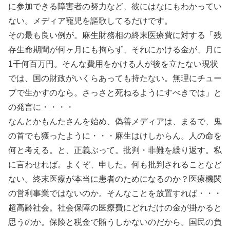
に参加できる障害者の努力など、彼にはなにもわかってい
ない。メディア寵児を謳歌してるだけです。
その最も良い例が。麻生財務相の終末医療費に対する「残
存生命期間が何ヶ月にも拘らず、それにかける金が、月に
1千何百万円。そんな費用をかける人が後を立たない現状
では、国の財政がいくらあっても持たない。無理にチュー
ブで生かすのなら。さっさと死ねるようにすべきでは」と
の発言に・・・・
なんとかもんたさんを始め、偽善メディアは、まるで、鬼
の首でも獲ったように・・・麻生はけしからん。人の命を
何と考える。と、正義ぶって。批判・非難を繰り返す。私
に言わせれば。よくぞ、申した。何も批判されることなど
ない。終末医療が本当に患者のためになるのか？医療機関
の営利事業ではないのか。そんなことを放置すれば・・・
超高齢社会。社会保障の医療費にどれだけの金が掛かると
思うのか。保険と税金で賄うしかないのだから。国民の負