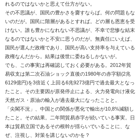
れるのではないかと思えて仕方がない。
その不思議が、国民の豊かさを齎すならば。何の問題もな
いのだが。国民に階層があるとすれば。どの層も恩恵を受
けない。誰も豊かになれない不思議が、不幸で悲惨な結末
なるのではないかと不安に思うのだが。無責任にいえば、
国民が選んだ政権であり、国民が高い支持率を与えている
政権なんだから。結果は後世に委ねるしかないが。
でも、この事実は再確認しておく必要がある。2012年貿
易収支は第二次石油ショック直後の1980年の赤字額(2兆
6129億円)を3倍近く上回る6兆9273億円で過去最大となっ
たこと。その主要因が原発停止による、火力発電向け液化
天然ガス・原油の輸入が過去最大になったことと。
「尖閣不況」、中国との関係が悪化で輸出が10,8%減額し
たこと。その結果。二年間貿易赤字が続いている事実。日
本は貿易立国であるその根幹が揺らいでいることに、な
ぜ、注視し、対策を講じないのかを？