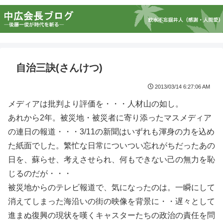
自治三訣(さんけつ)
2013/03/14 6:27:06 AM
メディアは批判より評価を・・・人材山の如し。
あれから2年。被災地・被災者に寄り添ったマスメディア
の連日の報道・・・3/11の新聞はいずれも渾身の力を込め
た紙面でした。繁忙な日常についつい忘れがちだったあの
日を、蘇らせ、考えさせられ、何もできない己の無力を恥
じるのだが・・・
被災地からのテレビ報道で、気になったのは。一瞬にして
消えてしまった海沿いの街の映像を背景に・・遅々として
進まぬ復興の現状を嘆くキャスターたちの政治の責任を問