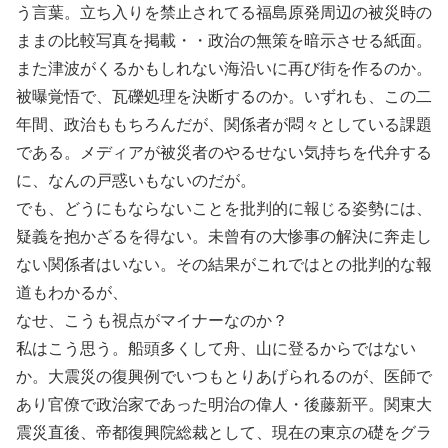
う言葉。立ち入りを禁止されてる福島原発周辺の被災時の
ままの比較写真を掲載・・政治の無策を暗示させる紙面。
また津波がくるかもしれない海沿いに再び街を作るのか。
被曝覚悟で、瓦礫処理を決断するのか。いずれも、この二
年間、政治ももちろんだが、関係者が悶々としている課題
である。メディアが被災者のやるせない気持ちを代弁する
に、なんの戸惑いもないのだが。
でも、どうにもならないことを批判的に報じる姿勢には、
疑義を抱かざるを得ない。未曾有の大惨事の解決に奔走し
ない関係者はいない。その結果がこれではとの批判的な報
道もわかるが、
なせ、こうも視点がマイナーなのか？
私はこう思う。船頭多くして舟、山に登るからではない
か。大震災の復興例でいつもとりあげられるのが、医師で
あり官僚で政治家であった明治の偉人・後藤新平。関東大
震災直後、帝都復興院総裁として、現在の東京の礎をグラ