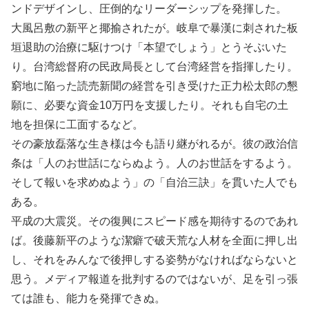
ンドデザインし、圧倒的なリーダーシップを発揮した。
大風呂敷の新平と揶揄されたが。岐阜で暴漢に刺された板
垣退助の治療に駆けつけ「本望でしょう」とうそぶいた
り。台湾総督府の民政局長として台湾経営を指揮したり。
窮地に陥った読売新聞の経営を引き受けた正力松太郎の懇
願に、必要な資金10万円を支援したり。それも自宅の土
地を担保に工面するなど。
その豪放磊落な生き様は今も語り継がれるが。彼の政治信
条は「人のお世話にならぬよう。人のお世話をするよう。
そして報いを求めぬよう」の「自治三訣」を貫いた人でも
ある。
平成の大震災。その復興にスピード感を期待するのであれ
ば。後藤新平のような潔癖で破天荒な人材を全面に押し出
し、それをみんなで後押しする姿勢がなければならないと
思う。メディア報道を批判するのではないが、足を引っ張
ては誰も、能力を発揮できぬ。