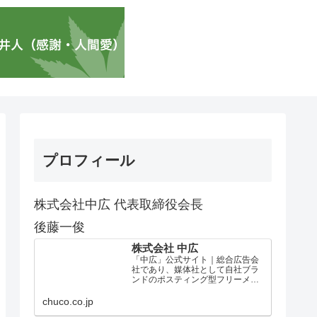
プロフィール
株式会社中広 代表取締役会長
後藤一俊
株式会社 中広
「中広」公式サイト｜総合広告会
社であり、媒体社として自社ブラ
ンドのポスティング型フリーメデ
ィア、ハッピーメディア®『地域み
っちゃく生活情報誌®』を全国で
chuco.co.jp
1100万部以上展開しています。