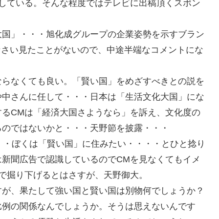
プしている。そんな程度ではテレビに出稿頂くスポン
大国」・・・旭化成グループの企業姿勢を示すブラン
なさい見たことがないので、中途半端なコメントにな
ならなくても良い。「賢い国」をめざすべきとの説を
や中さんに任して・・・日本は「生活文化大国」にな
するCMは「経済大国さようなら」を訴え、文化度の
るのではないかと・・・天野節を披露・・・
・・ぼくは「賢い国」に住みたい・・・・とひと捻り
は新聞広告で認識しているのでCMを見なくてもイメ
で掘り下げるとはさすが、天野御大。
すが、果たして強い国と賢い国は別物何でしょうか？
比例の関係なんでしょうか。そうは思えないんです