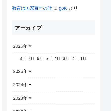
教育は国家百年の計
に
goto
より
アーカイブ
2026年
8月
7月
6月
5月
4月
3月
2月
1月
2025年
2024年
2023年