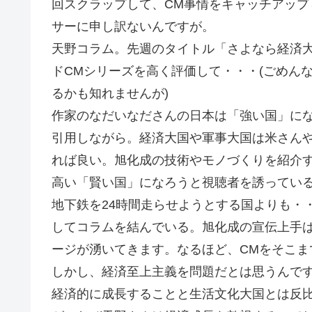
回スクラップして、CM事情をキャッチアッ
サーに申し訳ないんですが。
天野コラム。先週のタイトル「さよなら経済
ドCMシリーズを高く評価して・・・(ごめん
るかも知れませんが)
作家のなだいなださんの日本は「強い国」に
引用しながら。経済大国や軍事大国は米さん
れば良い。旭化成の技術やモノづくりを紹介
高い「賢い国」になろうと視聴者を誘ってい
地下鉄を24時間走らせようとする国よりも・
してコラムを結んでいる。旭化成の宣伝上手
ージが湧いてきます。なるほど、CMをそこま
しかし、経済至上主義を問題だとは思うんで
経済的に成長することと生活文化大国とは反