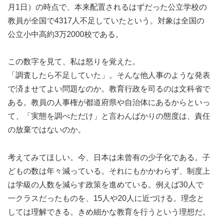
月1日）の時点で、本来配置されるはずだった公立学校の
教員が全国で4317人不足していたという。対象は全国の
公立小中高約3万2000校である。
この数字を見て、私は怒りを覚えた。
「調査したら不足していた」。そんな他人事のような発表
で済ませてよい問題なのか。教育行政を司るのは文科省で
ある。教員の人事権が都道府県や自治体にあるからといっ
て、「実態を調べただけ」と言わんばかりの態度は、責任
の放棄ではないのか。
考えてみてほしい。今、日本は未曾有の少子化である。子
どもの数は年々減っている。それにもかかわらず、制度上
は学級の人数を減らす政策を進めている。例えば30人で
一クラスだったものを、15人や20人に近づける。理念と
しては理解できる。きめ細かな教育を行うという理想だ。