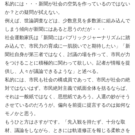
私的には・・・新聞が社会の空気を作っているのではない
か？との疑問が拭えない。
例えば、世論調査などは、少数意見を多数派に組み込んで
しまう傾向が新聞にはあると思うのだが・・・
社会運動家氏は「新聞にはパブリックジャーナリズムに踏
み込んで、市民力の育成に一肌脱いでと期待したい」「新
聞社自身が第三者ではなく、討議の場を作って、市民が力
をつけることに積極的に関わって欲しい。記者が情報を提
供し、人々が議論できるような」と述べる。
私的には、市民も社会の構成員であって、市民が社会の絶
対ではないはず。市民絶対主義で紙面全体を括るならば、
それは一般紙ではなく、思想紙であろう。人選の妙がそう
させているのだろうが。偏向を前提に提言するのは如何な
モノかと思う。
もうひと方はさすがです。「先入観を持たず、十分な取
材、議論をしながら、ときには軌道修正を報じる柔軟さを