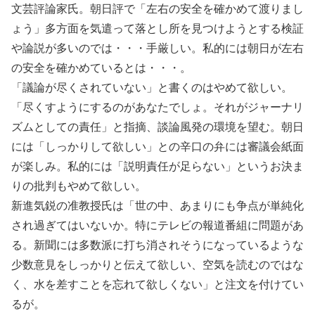
文芸評論家氏。朝日評で「左右の安全を確かめて渡りまし
ょう」多方面を気遣って落とし所を見つけようとする検証
や論説が多いのでは・・・手厳しい。私的には朝日が左右
の安全を確かめているとは・・・。
「議論が尽くされていない」と書くのはやめて欲しい。
「尽くすようにするのがあなたでしょ。それがジャーナリ
ズムとしての責任」と指摘、談論風発の環境を望む。朝日
には「しっかりして欲しい」との辛口の弁には審議会紙面
が楽しみ。私的には「説明責任が足らない」というお決ま
りの批判もやめて欲しい。
新進気鋭の准教授氏は「世の中、あまりにも争点が単純化
され過ぎてはいないか。特にテレビの報道番組に問題があ
る。新聞には多数派に打ち消されそうになっているような
少数意見をしっかりと伝えて欲しい、空気を読むのではな
く、水を差すことを忘れて欲しくない」と注文を付けてい
るが。