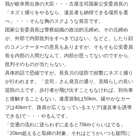
我が岐阜県出身の大臣・・・古屋圭司国家公安委員長の
「ネズミ捕りをやるなら、違反者も納得できる場所を選
べ」・・・そんな胸のスクような発言です。
国家公安委員長は警察組織の政治的元締め。その元締め
が、外部で内部批判をすべきではない。などと、したり顔
のコメンテーターの意見もありますが、そもそも公安委員
長を内部の人間だなんて、内部が思ってないのですから、
批判そのものが当たらない。
具体的話で恐縮ですが。長良川の堤防で頻繁にネズミ捕り
が行われます。「圭司」さん発言の通り、見晴らしの良い
堤防の上です。歩行者が飛び出すこともなければ、対向車
と接触することもない。速度規制は50km。緩やかなカー
ブは40kmで、路肩が広くなっているエリア(違反車を誘導
できる)で・・・やるんです。
「交通の流れに逆らわずに走ると70kmぐらいはでる」
「20km超えると取締の対象、それはどうかいつも疑問に