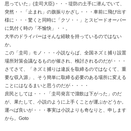
思っていた」(圭司大臣)・・・堤防の土手に潜んでいて、
突然・・「止まれ」の旗振りかざし・・・車前に飛び出す
様に・・・驚くと同時に「クソ・・」とスピードオーバー
に気付く時の「不愉快」・・。
大半のドライバーはそんな経験を持っているのではない
か。
この「圭司」モノ・・・小説ならば、全国ネズミ捕り設置
場所対策会議なるものが催され、検討されるのだが・・・
さてさて、「ネズミ捕りは違反を取締るのではなくて、重
要な収入源」、そう簡単に取締る必要のある場所に変える
ことにはなるまいと思うのだが・・・・
庶民としては・・・「圭司発言で溜飲は下がった」のだ
が、果たして、小説のように上手くことが運ぶかどうか。
運べば良いが・・・事実は小説よりも奇なりと、申します
から。Goto