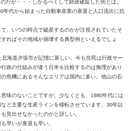
いたのだが・・・しかるべくして財政破綻した街とは。
。80年代から始まった自動車産業の衰退と人口流出に抗
して、いつの時点で破産するのかが注視されていたそ
綻すればその地域が崩壊する典型例といえるでしょ
た北海道夕張市が記憶に新しい。今も住民は行政サー
や行政の仕組みが違う日米を比較するのは無理があり
壊の危機にあるそんなエリアは国内に多い。他山の石
意味のないことですが。少なくとも、1980年代には
など主要な生産ラインを移転させています。30年以
をも見出せなかったのかと訝しい。
興も早いが衰退も早い。