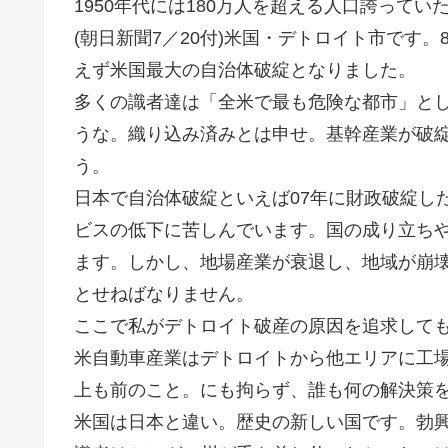
1950年代には180万人を超える人口誇って
(朝日新聞7／20付)米国・デトロイト市です
えず米国最大の自治体破綻となりました。
多くの識者達は「全米で最も危険な都市」と
うな。織り込み済みとは申せ。基幹産業が破
う。
日本で自治体破綻といえば07年に財政破綻し
ビスの低下に苦しんでいます。国の成り立ち
ます。しかし、地場産業が衰退し、地域が崩
とせねばなりません。
ここで私がデトロイト破産の原因を追求しても
米自動車産業はデトロイトから他エリアに工場
上も前のこと。にも拘らず、誰も何の解決策
米国は日本と違い。歴史の新しい国です。勃