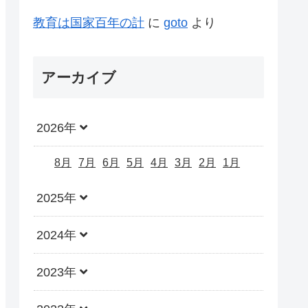
教育は国家百年の計
に
goto
より
アーカイブ
2026年
8月
7月
6月
5月
4月
3月
2月
1月
2025年
2024年
2023年