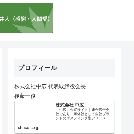
プロフィール
株式会社中広 代表取締役会長
後藤一俊
株式会社 中広
「中広」公式サイト｜総合広告会
社であり、媒体社として自社ブラ
ンドのポスティング型フリーメデ
ィア、ハッピーメディア®『地域み
っちゃく生活情報誌®』を全国で
chuco.co.jp
1100万部以上展開しています。