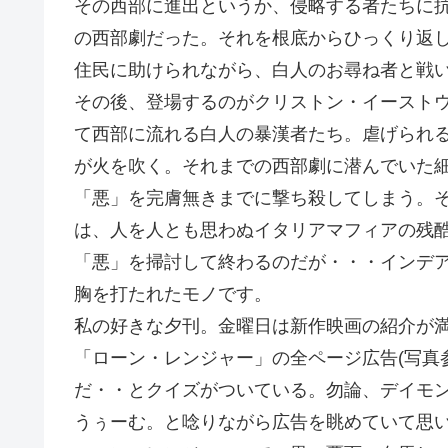
その西部に進出というか、侵略する者たちに
の西部劇だった。それを根底からひっくり返
住民に助けられながら、白人のお尋ね者と戦
その後、登場するのがクリストン・イースト
て西部に流れる白人の暴漢者たち。虐げられ
が火を吹く。それまでの西部劇に潜んでいた
「悪」を完膚無きまでに撃ち殺してしまう。
は、人を人とも思わぬイタリアマフィアの残
「悪」を掃討して終わるのだが・・・インデ
胸を打たれたモノです。
私の好きな夕刊。金曜日は新作映画の紹介が満載
「ローン・レンジャー」の全ページ広告(写真
だ・・とクイズがついている。勿論、デイモ
うぅーむ。と唸りながら広告を眺めていて思