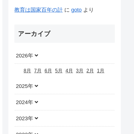
教育は国家百年の計
に
goto
より
アーカイブ
2026年
8月
7月
6月
5月
4月
3月
2月
1月
2025年
2024年
2023年