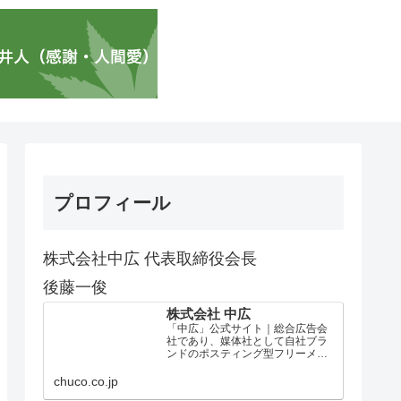
プロフィール
株式会社中広 代表取締役会長
後藤一俊
株式会社 中広
「中広」公式サイト｜総合広告会
社であり、媒体社として自社ブラ
ンドのポスティング型フリーメデ
ィア、ハッピーメディア®『地域み
っちゃく生活情報誌®』を全国で
chuco.co.jp
1100万部以上展開しています。