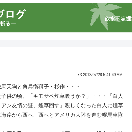
2013/07/28 5:41:49 AM
鞍馬天狗と角兵衛獅子・杉作・・・
た子供の頃、「キモサベ煙草吸うか？」・・・「白人
ィアン友情の証、煙草回す」親しくなった白人に煙草
東海岸から西へ、西へとアメリカ大陸を進む幌馬車隊