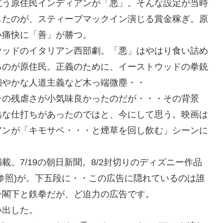
抗う原住民インディアンが「悪」。そんな設定が当時
したのが、スティーブマックイン演じる賞金稼ぎ。原
い痛快に「善」が勝つ。
ウッドのイタリアン西部劇。「悪」はやはり食い詰め
るのが原住民。正義のために、イーストウッドの拳銃
細やかな人道主義など木っ端微塵・・
その残虐さが小気味良かったのだが・・・その背景
酷な仕打ちがあったのではと、今にして思う。映画は
アンが「キモサベ・・・と煙草を回し飲む」シーンに
。7/19の朝日新聞。8/2封切りのディズニー作品
参照)が。下五段に・・この広告に隠れているのは誰
ン閣下と鉄拳だが、ど迫力の広告です。
い出した。