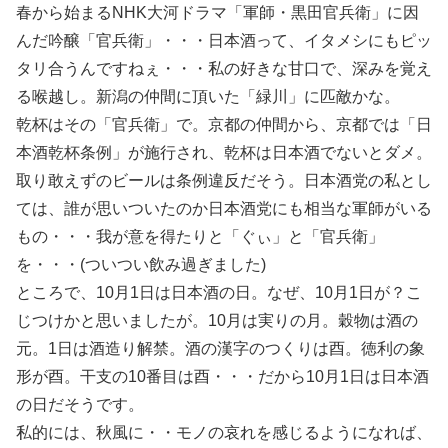
春から始まるNHK大河ドラマ「軍師・黒田官兵衛」に因
んだ吟醸「官兵衛」・・・日本酒って、イタメシにもピッ
タリ合うんですねぇ・・・私の好きな甘口で、深みを覚え
る喉越し。新潟の仲間に頂いた「緑川」に匹敵かな。
乾杯はその「官兵衛」で。京都の仲間から、京都では「日
本酒乾杯条例」が施行され、乾杯は日本酒でないとダメ。
取り敢えずのビールは条例違反だそう。日本酒党の私とし
ては、誰が思いついたのか日本酒党にも相当な軍師がいる
もの・・・我が意を得たりと「ぐぃ」と「官兵衛」
を・・・(ついつい飲み過ぎました)
ところで、10月1日は日本酒の日。なぜ、10月1日が？こ
じつけかと思いましたが。10月は実りの月。穀物は酒の
元。1日は酒造り解禁。酒の漢字のつくりは酉。徳利の象
形が酉。干支の10番目は酉・・・だから10月1日は日本酒
の日だそうです。
私的には、秋風に・・モノの哀れを感じるようになれば、