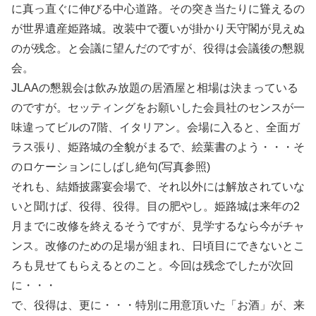
に真っ直ぐに伸びる中心道路。その突き当たりに聳えるの
が世界遺産姫路城。改装中で覆いが掛かり天守閣が見えぬ
のが残念。と会議に望んだのですが、役得は会議後の懇親
会。
JLAAの懇親会は飲み放題の居酒屋と相場は決まっている
のですが。セッティングをお願いした会員社のセンスが一
味違ってビルの7階、イタリアン。会場に入ると、全面ガ
ラス張り、姫路城の全貌がまるで、絵葉書のよう・・・そ
のロケーションにしばし絶句(写真参照)
それも、結婚披露宴会場で、それ以外には解放されていな
いと聞けば、役得、役得。目の肥やし。姫路城は来年の2
月までに改修を終えるそうですが、見学するなら今がチャ
ンス。改修のための足場が組まれ、日頃目にできないとこ
ろも見せてもらえるとのこと。今回は残念でしたが次回
に・・・
で、役得は、更に・・・特別に用意頂いた「お酒」が、来