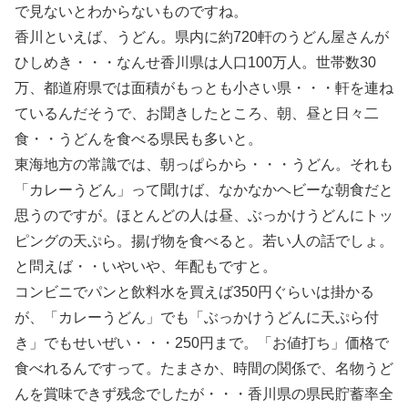
で見ないとわからないものですね。
香川といえば、うどん。県内に約720軒のうどん屋さんが
ひしめき・・・なんせ香川県は人口100万人。世帯数30
万、都道府県では面積がもっとも小さい県・・・軒を連ね
ているんだそうで、お聞きしたところ、朝、昼と日々二
食・・うどんを食べる県民も多いと。
東海地方の常識では、朝っぱらから・・・うどん。それも
「カレーうどん」って聞けば、なかなかヘビーな朝食だと
思うのですが。ほとんどの人は昼、ぶっかけうどんにトッ
ピングの天ぷら。揚げ物を食べると。若い人の話でしょ。
と問えば・・いやいや、年配もですと。
コンビニでパンと飲料水を買えば350円ぐらいは掛かる
が、「カレーうどん」でも「ぶっかけうどんに天ぷら付
き」でもせいぜい・・・250円まで。「お値打ち」価格で
食べれるんですって。たまさか、時間の関係で、名物うど
んを賞味できず残念でしたが・・・香川県の県民貯蓄率全