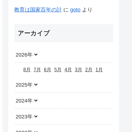
教育は国家百年の計
に
goto
より
アーカイブ
2026年
8月
7月
6月
5月
4月
3月
2月
1月
2025年
2024年
2023年