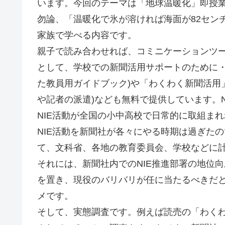
います。今回のテーマは「地球温暖化」即授
勿論、「温暖化で氷が溶ければ海面が82セン
家族で学べる内容です。
親子で読み合わせれば、コミニケーションツー
として、学校での新聞活用サポートのために・
た教員用ガイドブック)や「わくわく新聞活用」
や記者の派遣)なども無料で提供しています。
NIE活動が全国の小中高校で日常的に取組ま
NIE活動を新聞社が各々にやる時期は過ぎた
て、文科省、各地の教育委員会、学校などに
それには、新聞社内でのNIE推進部署の地位
を置き、現役のバリバリが任に当たるべきだ
メです。
そして、実態調査です。例えば読売の「わく