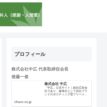
プロフィール
株式会社中広 代表取締役会長
後藤一俊
株式会社 中広
「中広」公式サイト｜総合広告会
社であり、媒体社として自社ブラ
ンドのポスティング型フリーメデ
ィア、ハッピーメディア®『地域み
っちゃく生活情報誌®』を全国で
chuco.co.jp
1100万部以上展開しています。