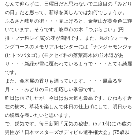
なんて仰らずに、日曜日だと思わないで二度目の「みどり
の日」だと思って、新緑を楽しんでは如何でしょうか。
ふるさと岐阜の街・・・見上げると、金華山が黄金色に輝
いています。そうです。岐阜市の木「つぶらじい」(円
推・ブナ科シイ属)の花が満開です。また、私のウォーキ
ングコースのメモリアルセンターには「ナンジャモンジャ
(ヒトツバタゴ)」(モクセイ科の落葉高木)の並木道があ
り・・・新緑が雪に覆われているようで・・・とても綺麗
です。
また、金木犀の香りも漂っています。・・・風薫る皐
月・・・みどりの日に相応しい季節です。
昨日は雨でしたが、今日はお天気も最高です。ひねもす近
在の樹木、草花を楽しんで休日の仕上げにして、明日から
の鋭気を養いたいと思います。
で、鋭気です。毎日新聞「元気の秘密」(5／1付)に75歳の
男性が「日本マスターズボディビル選手権大会」(75歳以