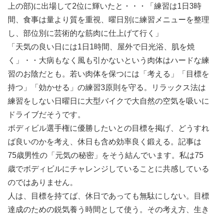
上の部)に出場して2位に輝いたと・・・「練習は1日3時
間、食事は量より質を重視、曜日別に練習メニューを整理
し、部位別に芸術的な筋肉に仕上げて行く」
「天気の良い日には1日1時間、屋外で日光浴、肌を焼
く」・・大病もなく風も引かないという肉体はハードな練
習のお陰だとも。若い肉体を保つには「考える」「目標を
持つ」「効かせる」の練習3原則を守る。リラックス法は
練習をしない日曜日に大型バイクで大自然の空気を吸いに
ドライブだそうです。
ボディビル選手権に優勝したいとの目標を掲げ、どうすれ
ば良いのかを考え、休日も含め効率良く鍛える。記事は
75歳男性の「元気の秘密」をそう結んでいます。私は75
歳でボディビルにチャレンジしていることに共感している
のではありません。
人は、目標を持てば、休日であっても無駄にしない。目標
達成のための鋭気養う時間として使う。その考え方、生き