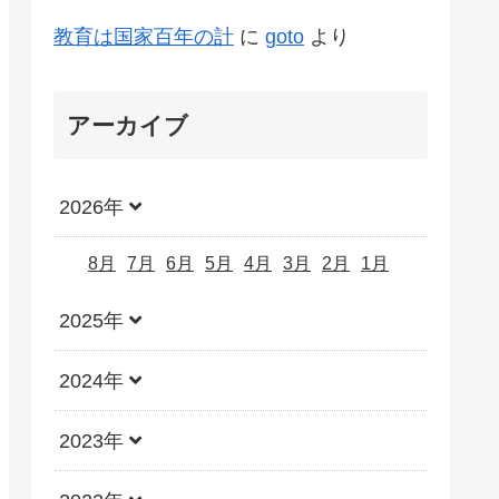
教育は国家百年の計
に
goto
より
アーカイブ
2026年
8月
7月
6月
5月
4月
3月
2月
1月
2025年
2024年
2023年