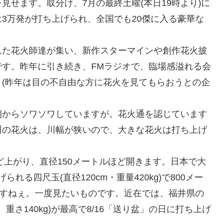
せます。取分け、7月の最終土曜(本日19時より)に
3万発が打ち上げられ、全国でも20傑に入る豪華な
れた花火師達が集い、新作スターマインや創作花火披
す。昨年に引き続き、FMラジオで、臨場感溢れる会
(昨年は目の不自由な方に花火を見てもらおうとの企
朝からソワソワしていますが。花火通を認じています
川の花火は、川幅が狭いので、大きな花火は打ち上げ
ど上がり、直径150メートルほど開きます。日本で大
れる四尺玉(直径120cm・重量420kg)で800メー
ですねぇ。一度見たいものです。近在では、福井県の
重さ140kg)が最高で8/16「送り盆」の日に打ち上げ