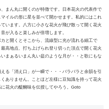
め、まん丸に開くのが特徴です。日本花火の代表作で
スマイルの形に星を並べて開かせます。私的にはこれ
っています。八方に小さな花火が飛び散って開く花火
と音が入ると楽しみが倍増します。
ポカと開くとそこから、流線型に光が流れる細工で
。最高地点、打ち上げられ登り切った頂点で開く花火
るいまぁるいまん丸い盆のような月が・・と歌にもな
消える「消え口」が一瞬で・・・バラバラと余韻を引
しくありません。ことほど左様に豆知識を持って花火
に花火の醍醐味を伝授してやろう。Goto