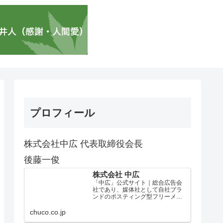
プロフィール
株式会社中広 代表取締役会長
後藤一俊
株式会社 中広
「中広」公式サイト｜総合広告会
社であり、媒体社として自社ブラ
ンドのポスティング型フリーメデ
ィア、ハッピーメディア®『地域み
っちゃく生活情報誌®』を全国で
chuco.co.jp
1100万部以上展開しています。