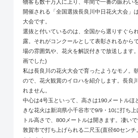
物客も数十万人に上り、年間で一番の賑わいを見
開催される「全国選抜長良川中日花火大会」は
大会です。
選抜と付いているのは、全国から選りすぐら
露。それがコンクールとして表彰されるからで
場の雰囲気や、花火を解説付きで放送します。
画でした)
私は長良川の花火大会で育ったようなモノ。
ので、花火観賞のイロハを紹介します。長良
れません。
中心は4号玉といって、高さは190メートルほ
きな花火は新潟県小千谷市で9/9・10に打ち上げら
トル高さで、800メートルは開きます。凄い
敦賀市で打ち上げられる二尺玉(直径60センチ。