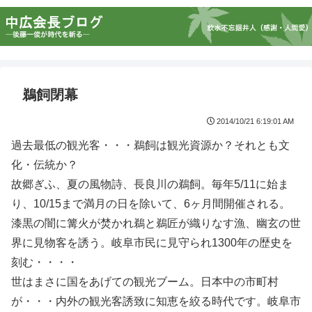
鵜飼閉幕
2014/10/21 6:19:01 AM
過去最低の観光客・・・鵜飼は観光資源か？それとも文
化・伝統か？
故郷ぎふ、夏の風物詩、長良川の鵜飼。毎年5/11に始ま
り、10/15まで満月の日を除いて、6ヶ月間開催される。
漆黒の闇に篝火が焚かれ鵜と鵜匠が織りなす漁、幽玄の世
界に見物客を誘う。岐阜市民に見守られ1300年の歴史を
刻む・・・・
世はまさに国をあげての観光ブーム。日本中の市町村
が・・・内外の観光客誘致に知恵を絞る時代です。岐阜市