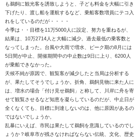
も鵜飼に観光客を誘致しようと、子ども料金を大幅に引き
下げたり、渡し船を運航するなど、乗船客数増員にテコ入
れをしているのだが・・・・
今季は・・目標を11万5000人に設定、努力を重ねるが、
結果は、10万2714人と大幅に減少。過去最低の乗客数と
なってしまった。台風や大雨で増水、ピーク期の8月には
5日間が中止、開催期間中の中止数は9日に上り、6200人
が乗船できなかった。
天候不純が原因で、観覧客が減少したと当局は分析する
が、果たしてそうでしょうか。折角、鵜飼見物に来た人に
は、増水の場合「付け見せ鵜飼」と称して、川岸に舟を寄
せて観覧させるなど知恵を凝らしているのだが、中止日が
全くなくても、目標に到達しないのは、他に原因があるの
ではないでしょうか。
乱暴にいえば、市民は果たして鵜飼を意識しているのでし
ょうか？岐阜市が残さなければならない伝統、文化、歴史