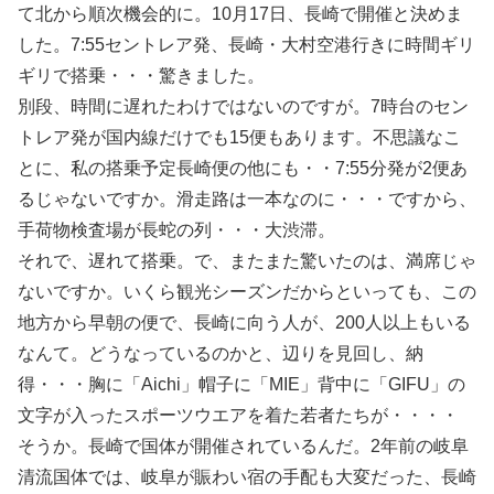
て北から順次機会的に。10月17日、長崎で開催と決めま
した。7:55セントレア発、長崎・大村空港行きに時間ギリ
ギリで搭乗・・・驚きました。
別段、時間に遅れたわけではないのですが。7時台のセン
トレア発が国内線だけでも15便もあります。不思議なこ
とに、私の搭乗予定長崎便の他にも・・7:55分発が2便あ
るじゃないですか。滑走路は一本なのに・・・ですから、
手荷物検査場が長蛇の列・・・大渋滞。
それで、遅れて搭乗。で、またまた驚いたのは、満席じゃ
ないですか。いくら観光シーズンだからといっても、この
地方から早朝の便で、長崎に向う人が、200人以上もいる
なんて。どうなっているのかと、辺りを見回し、納
得・・・胸に「Aichi」帽子に「MIE」背中に「GIFU」の
文字が入ったスポーツウエアを着た若者たちが・・・・
そうか。長崎で国体が開催されているんだ。2年前の岐阜
清流国体では、岐阜が賑わい宿の手配も大変だった、長崎