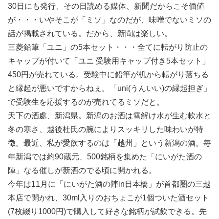
30日にも発行、その日読める媒体、新聞だからこそ価値
が・・・いやそこが「ミソ」なのだが、味噌でないミソの
話が掲載されている。だから、新聞は楽しい。
三菱鉛筆「ユニ」の5本セット・・・全てに転がり防止の
キャップが付いて「ユニ 受験用キャップ付き5本セット」
450円が売れている。受験中に鉛筆が机から転がり落ちる
と縁起が悪いですからねぇ。「uni(うんいい)の縁起担ぎ」
で受験生を応援するのが売れてるミソだと。
天下の酒處、新潟県。新潟のお酒は雪解け水が生む軟水と
冬の寒さ、越後杜氏の腕によりスッキリした味わいが特
徴。最近、私が愛飲するのは「越州」という新潟の酒。毎
年新潟では約90蔵元、500銘柄を集めた「にいがた酒の
陣」なる催しが新酒のでる頃に開かれる。
今年は11月に「にいがた酒の陣in日本橋」が首都圏の三越
本店で開かれ、30ml入りのおちょこが1個ついた酒セット
(7枚綴り1000円)で購入して好きな銘柄が試飲できる。先