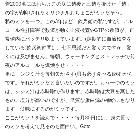
着2000名にはおちょこの底に越後と三越を掛けた「越」
の字が刻印されたオリジナルおちょこがミソだそう。
私のミソを一つ。この3年ほど、飲兵衛の私ですが。アル
コール性肝障害で数値が動く血液検査γ-GTPの数値が、正
常値内にバッチリ収まっています。(定期的に血液検査を
している)飲兵衛仲間は、七不思議だと驚くのですが。驚
くには及びません。毎朝、ウォーキングとストレッチで前
夜のアルコールを燃焼させ・・・・
更に、シジミ汁を毎朝欠かさず(貝も必ず食べる)飲むから
です。それがミソだと言いたいのですが。もう一つのミソ
は、シジミ汁は赤味噌で作ります。赤味噌は大豆を蒸した
もの。塩分が高いのですが、良質な蛋白源の補給にもなり
ます、薄味にするのがミソです。
ここがミソ！を読んで・・・・毎月30日には、身の回り
のミソを考えて見るのも面白い。Goto