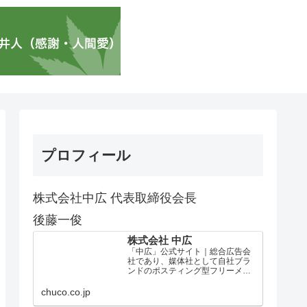
プロフィール
株式会社中広 代表取締役会長
後藤一俊
株式会社 中広
「中広」公式サイト｜総合広告会
社であり、媒体社として自社ブラ
ンドのポスティング型フリーメデ
ィア、ハッピーメディア®『地域み
っちゃく生活情報誌®』を全国で
chuco.co.jp
1100万部以上展開しています。