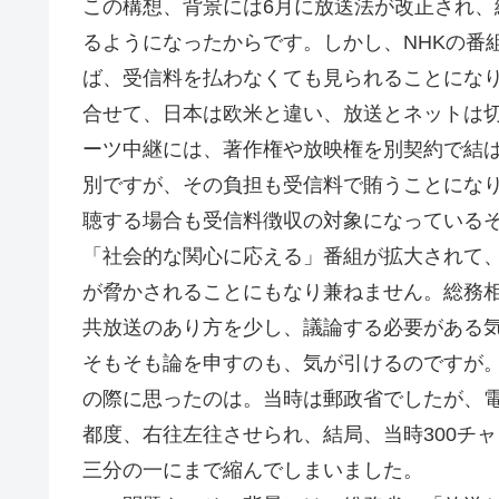
この構想、背景には6月に放送法が改正され
るようになったからです。しかし、NHKの番
ば、受信料を払わなくても見られることにな
合せて、日本は欧米と違い、放送とネットは
ーツ中継には、著作権や放映権を別契約で結
別ですが、その負担も受信料で賄うことになり
聴する場合も受信料徴収の対象になっているそ
「社会的な関心に応える」番組が拡大されて
が脅かされることにもなり兼ねません。総務
共放送のあり方を少し、議論する必要がある
そもそも論を申すのも、気が引けるのですが
の際に思ったのは。当時は郵政省でしたが、
都度、右往左往させられ、結局、当時300チ
三分の一にまで縮んでしまいました。