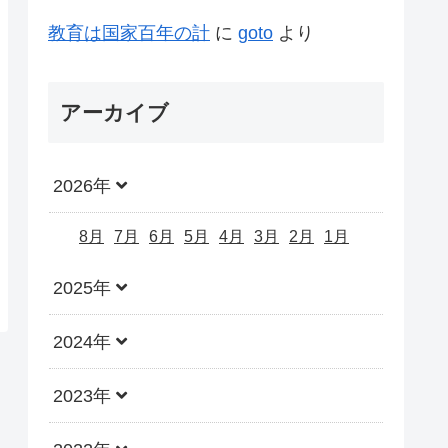
教育は国家百年の計
に
goto
より
アーカイブ
2026年
8月
7月
6月
5月
4月
3月
2月
1月
2025年
2024年
2023年