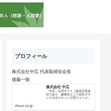
プロフィール
株式会社中広 代表取締役会長
後藤一俊
株式会社 中広
「中広」公式サイト｜総合広告会
社であり、媒体社として自社ブラ
ンドのポスティング型フリーメデ
ィア、ハッピーメディア®『地域み
っちゃく生活情報誌®』を全国で
chuco.co.jp
1100万部以上展開しています。