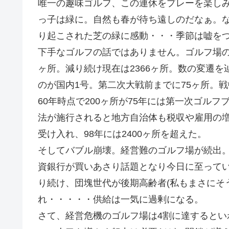
唯一の趣味ゴルフ、この連休をプレーを楽し
っ子は緑に。自然も春が待ち遠しのだなぁ。
り起こされた芝の緑に感動・・・季節は嘘を
下手なゴルフの話ではありません。ゴルフ場の話
ヶ所。減り続け現在は2366ヶ所。数の変遷を
のが国内1号。第二次大戦前までに75ヶ所。
60年時点で200ヶ所が75年には第一次ゴルフ
法が施行されると地方自治体も税収や雇用の
受け入れ、98年には2400ヶ所を超えた。
そしてバブル崩壊。経営難のゴルフ場が続出
資銀行が買いあさり話題となり今日に至ってい
り続け、団塊世代が後期高齢者(私もまさにそう
れ・・・・・供給は一気に過剰になる。
さて、経営危機のゴルフ場は4割に達すると