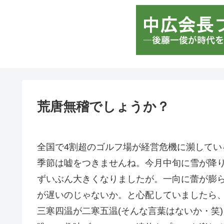
荒唐無稽でしょうか？
全国で4割超のゴルフ場が経営危機に瀕してい
季節は嘘をつきませんね。今月中旬に雪が降
ずいぶん大きくなりましたが。一向に蕾が膨
が遅いのじゃないか。と心配していましたら、
三寒四温が二寒五温(そんな言葉はないか・笑