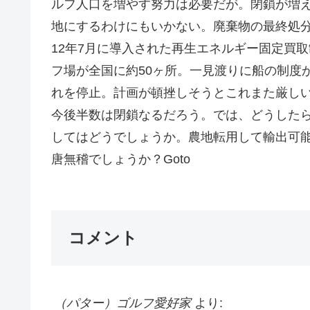
ルフ人口を増やす努力は必要だが。閉鎖が増
地にするわけにもいかない。廃棄物の最終処
12年7月に導入された再生エネルギー固定買
フ場が全国に約50ヶ所。一見渡りに船の制度
れを停止。計画が頓挫しそうとこれまた厳し
今後半数は閉鎖なるだろう。では、どうした
してはどうでしょうか。農地転用して輸出可
唐無稽でしょうか？Goto
コメント
（パター）ゴルフ愛好家
より: