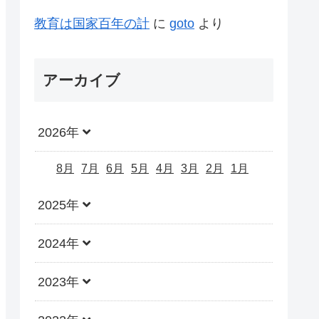
教育は国家百年の計
に
goto
より
アーカイブ
2026年
8月
7月
6月
5月
4月
3月
2月
1月
2025年
2024年
2023年