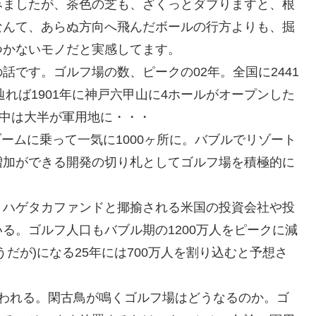
みましたが、茶色の芝も、ざくっとダブりますと、根
なんて、あらぬ方向へ飛んだボールの行方よりも、掘
つかないモノだと実感してます。
です。ゴルフ場の数、ピークの02年。全国に2441
辿れば1901年に神戸六甲山に4ホールがオープンした
戦中は大半が軍用地に・・・
ブームに乗って一気に1000ヶ所に。バブルでリゾート
増加ができる開発の切り札としてゴルフ場を積極的に
。ハゲタカファンドと揶揄される米国の投資会社や投
る。ゴルフ人口もバブル期の1200万人をピークに減
だが)になる25年には700万人を割り込むと予想さ
いわれる。閑古鳥が鳴くゴルフ場はどうなるのか。ゴ