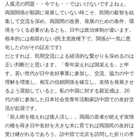
人孤児の問題・・今でも・・ではいけないですよねぇ。
両国関係が順調に発展していない時こそ、民間の叡智を結
集して交流を深め、両国間の改善、発展のための条件、環
境をつくる必要があるとも。日中は政治体制が違います。
根本的には相容れない(民主党政権下で、関係が一気に悪
化したのがその証左です)
だとすれば、民間交流による経済的な繋がりを深めるのは
正い判断だと思います。「青年栄えれば国栄える」と申
す。若い世代が日中友好事業に参加し、交流、協力の中で
理解を増進し、相互の信頼関係を確立し、友情を発展させ
るよう奨励していると。私の中国に対する親近感は、20
代の折に参加した日本社会党青年活動家訪中団での友好交
流が起源です。
「前人樹を植えれば後人涼し」。両国の若者が絶えず友情
の種を蒔き日中友好を大きな木に育てれば両国民の友好は
受け継がれるであろう。訪中団で北京を訪問した折りの李