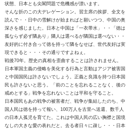
状態、日本とも尖閣問題で危機感が漂います。
そんな折のこの大デレゲーション。習主席の挨拶、全文を
読んで・・日中の雪解けが始まればと願いつつ、中国の奥
深さを感じました。日本と中国は「一衣帯水」・・「徳は
孤ならず必ず隣あり」隣人は選べるが隣国は選べない・・
友好的に付き合って徳を持って隣をなせば、世代友好は実
現できると・・・その通りですよねぇ。
戦後70年。歴史の真相を歪曲することは許されません。
日本軍国主義の侵略を美化する行為と言動はアジア被害国
と中国国民は許さないでしょう。正義と良識を持つ日本国
民も許さないと思う。「前のことを忘れることなく、後の
戒めとする」戦争を忘れないことは平和を守ること。
日本国民もあの戦争の被害者だ、戦争が集結したのち、中
国人民は徳を持って報い、100万人を古里へ送還、数千人
の日本人孤児を育てた。これは中国人民の広い胸襟と国境
なしの大きな愛の表れだと。去る者日々に疎し・・・日本