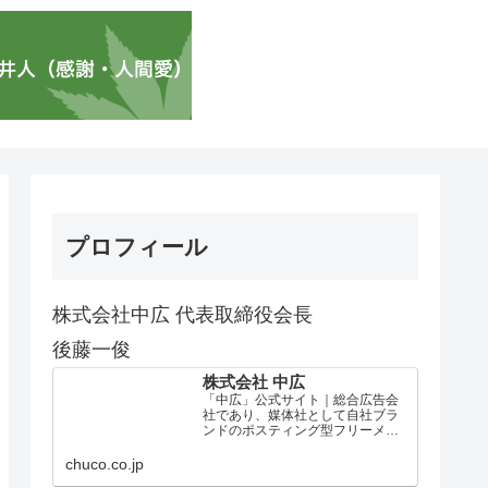
プロフィール
株式会社中広 代表取締役会長
後藤一俊
株式会社 中広
「中広」公式サイト｜総合広告会
社であり、媒体社として自社ブラ
ンドのポスティング型フリーメデ
ィア、ハッピーメディア®『地域み
っちゃく生活情報誌®』を全国で
chuco.co.jp
1100万部以上展開しています。