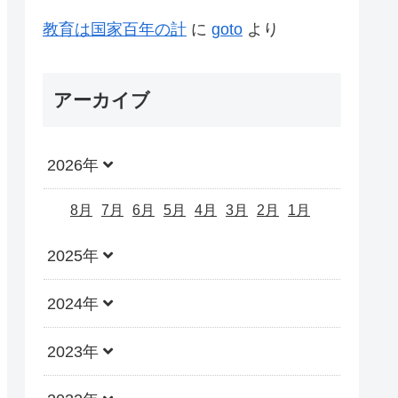
教育は国家百年の計
に
goto
より
アーカイブ
2026年
8月
7月
6月
5月
4月
3月
2月
1月
2025年
2024年
2023年