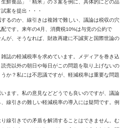
「生鮮食品」「精米」の３案を例に、具体的にどの品
て試案を提出・・・
減するのか、線引きは複雑で難しい、議論は税収の穴
配です。来年の4月、消費税10%は与党の公約で
せんが、そうなれば、財政再建に不誠実と国際世論の
、雑誌の軽減税率を求めています。メディアを巻き込
、読売以外の朝日や毎日がこの問題を取り上げないの
ょうか？私には不思議ですが、軽減税率は重要な問題
思います。私の意見などどうでも良いのですが、議論
ら、線引きの難しい軽減税率の導入には疑問です。例
はり線引きでの矛盾を解消することはできません。む