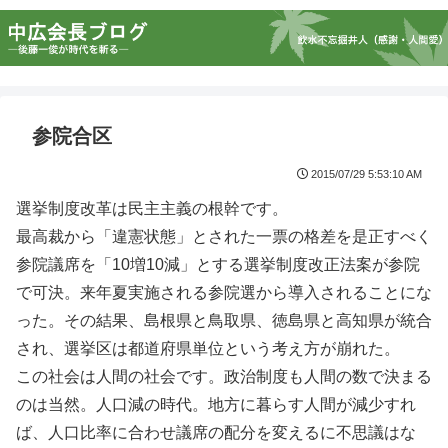
参院合区
2015/07/29 5:53:10 AM
選挙制度改革は民主主義の根幹です。
最高裁から「違憲状態」とされた一票の格差を是正すべく
参院議席を「10増10減」とする選挙制度改正法案が参院
で可決。来年夏実施される参院選から導入されることにな
った。その結果、島根県と鳥取県、徳島県と高知県が統合
され、選挙区は都道府県単位という考え方が崩れた。
この社会は人間の社会です。政治制度も人間の数で決まる
のは当然。人口減の時代。地方に暮らす人間が減少すれ
ば、人口比率に合わせ議席の配分を変えるに不思議はな