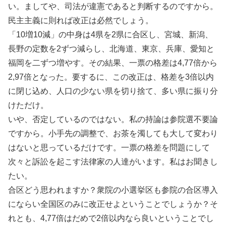
い。ましてや、司法が違憲であると判断するのですから。
民主主義に則れば改正は必然でしょう。
「10増10減」の中身は4県を2県に合区し、宮城、新潟、
長野の定数を2ずつ減らし、北海道、東京、兵庫、愛知と
福岡を二ずつ増やす。その結果、一票の格差は4,77倍から
2,97倍となった。要するに、この改正は、格差を3倍以内
に閉じ込め、人口の少ない県を切り捨て、多い県に振り分
けただけ。
いや、否定しているのではない。私の持論は参院選不要論
ですから。小手先の調整で、お茶を濁しても大して変わり
はないと思っているだけです。一票の格差を問題にして
次々と訴訟を起こす法律家の人達がいます。私はお聞きし
たい。
合区どう思われますか？衆院の小選挙区も参院の合区導入
にならい全国区のみに改正せよということでしょうか？そ
れとも、4,77倍はだめで2倍以内なら良いということでし