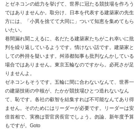
とゼネコンの総力を挙げて、世界に冠たる競技場を作ろう
ではありませんか。取分け、日本を代表する建築家の先生
方には、「小異を捨てて大同に」ついて知恵を集めてもら
いたい。
巷間漏れ聞こえるに、名だたる建築家たちがこれ幸いに批
判を繰り返しているようです。情けない話です。建築家と
しての矜持を疑います。舛添都知事も批判なんかしている
場合ではありません。東京五輪なのですから。必死さが足
りませんよ。
ゼネコンもそうです。五輪に間に合わないなんて、世界一
の建築技術の中核が、たかが競技場ひとつ造れないなん
て、恥です。各社の叡智を結集すれば不可能なんてあり得
ません。そのためにはリーダーが必要です。リーダーは安
倍首相で、実務は菅官房長官でしょう。勿論、新年度予算
もですが。Goto