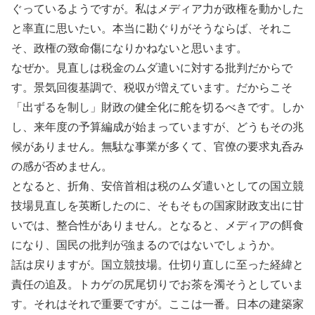
ぐっているようですが。私はメディア力が政権を動かした
と率直に思いたい。本当に勘ぐりがそうならば、それこ
そ、政権の致命傷になりかねないと思います。
なぜか。見直しは税金のムダ遣いに対する批判だからで
す。景気回復基調で、税収が増えています。だからこそ
「出ずるを制し」財政の健全化に舵を切るべきです。しか
し、来年度の予算編成が始まっていますが、どうもその兆
候がありません。無駄な事業が多くて、官僚の要求丸呑み
の感が否めません。
となると、折角、安倍首相は税のムダ遣いとしての国立競
技場見直しを英断したのに、そもそもの国家財政支出に甘
いでは、整合性がありません。となると、メディアの餌食
になり、国民の批判が強まるのではないでしょうか。
話は戻りますが。国立競技場。仕切り直しに至った経緯と
責任の追及。トカゲの尻尾切りでお茶を濁そうとしていま
す。それはそれで重要ですが。ここは一番。日本の建築家