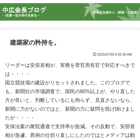
建築家の矜持を。
2015/07/30 6:02:35 AM
リーダーは安倍首相が、実務を菅官房長官で対応すべきで
は・・・・
国立競技場の建設がリセットされました。このブログで
も、新聞社の市場調査で、国民の80%以上が、やり直した
方が良いと、判断しているにも拘らず、見直さないなら、
新聞に力がないのではと、新聞の力に疑問を投げ掛けまし
たが・・・・
安保法案の衆院通過で支持率が急減。その反動で、安部首
相が急遽、異例の仕切り直しにしたのではとメディアは勘