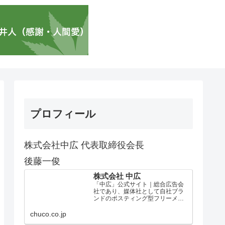
プロフィール
株式会社中広 代表取締役会長
後藤一俊
株式会社 中広
「中広」公式サイト｜総合広告会
社であり、媒体社として自社ブラ
ンドのポスティング型フリーメデ
ィア、ハッピーメディア®『地域み
っちゃく生活情報誌®』を全国で
chuco.co.jp
1100万部以上展開しています。