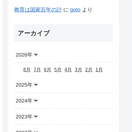
教育は国家百年の計
に
goto
より
アーカイブ
2026年
8月
7月
6月
5月
4月
3月
2月
1月
2025年
2024年
2023年