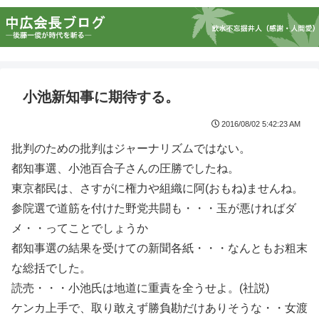
小池新知事に期待する。
2016/08/02 5:42:23 AM
批判のための批判はジャーナリズムではない。
都知事選、小池百合子さんの圧勝でしたね。
東京都民は、さすがに権力や組織に阿(おもね)ませんね。
参院選で道筋を付けた野党共闘も・・・玉が悪ければダ
メ・・ってことでしょうか
都知事選の結果を受けての新聞各紙・・・なんともお粗末
な総括でした。
読売・・・小池氏は地道に重責を全うせよ。(社説)
ケンカ上手で、取り敢えず勝負勘だけありそうな・・女渡