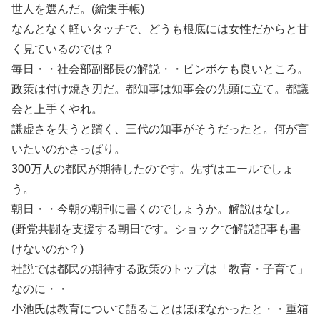
世人を選んだ。(編集手帳)
なんとなく軽いタッチで、どうも根底には女性だからと甘
く見ているのでは？
毎日・・社会部副部長の解説・・ピンボケも良いところ。
政策は付け焼き刃だ。都知事は知事会の先頭に立て。都議
会と上手くやれ。
謙虚さを失うと躓く、三代の知事がそうだったと。何が言
いたいのかさっぱり。
300万人の都民が期待したのです。先ずはエールでしょ
う。
朝日・・今朝の朝刊に書くのでしょうか。解説はなし。
(野党共闘を支援する朝日です。ショックで解説記事も書
けないのか？)
社説では都民の期待する政策のトップは「教育・子育て」
なのに・・
小池氏は教育について語ることはほぼなかったと・・重箱