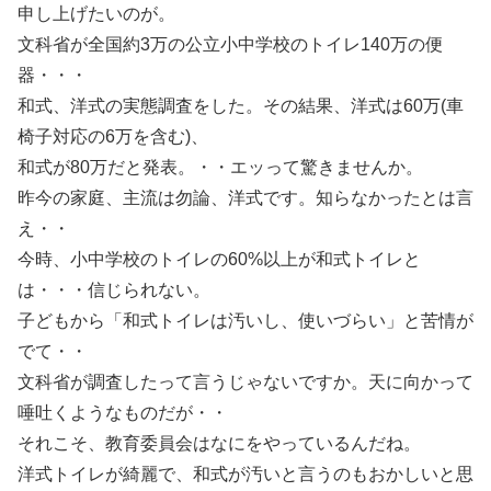
申し上げたいのが。
文科省が全国約3万の公立小中学校のトイレ140万の便
器・・・
和式、洋式の実態調査をした。その結果、洋式は60万(車
椅子対応の6万を含む)、
和式が80万だと発表。・・エッって驚きませんか。
昨今の家庭、主流は勿論、洋式です。知らなかったとは言
え・・
今時、小中学校のトイレの60%以上が和式トイレと
は・・・信じられない。
子どもから「和式トイレは汚いし、使いづらい」と苦情が
でて・・
文科省が調査したって言うじゃないですか。天に向かって
唾吐くようなものだが・・
それこそ、教育委員会はなにをやっているんだね。
洋式トイレが綺麗で、和式が汚いと言うのもおかしいと思