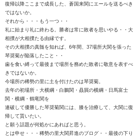
復帰以降ここまで成長した、蒼国来関にエールを送るべき
ではないか。
それから・・・もう一つ・・
礼に始まり礼に終わる。勝者は常に敗者を思いやる・・大
相撲が大相撲たる由縁です。
その大相撲の真髄を知れば、6年間、37場所大関を張った
琴奨菊が陥落したこと・・
歯を食い縛って最後まで場所を務めた敗者に敬意を表すべ
きではないか。
今場所の稀勢の里に土を付けたのは琴奨菊。
去年の初場所・大横綱・白鵬関・贔屓の横綱・日馬富士
関・横綱・鶴竜関を
連破して優勝した琴奨菊関には、膝を治療して、大関に復
帰して貰いたい。
と願う話題が何処かにあればと思う。
とは申せ・・・稀勢の里大関昇進のブログ・・最後の下り