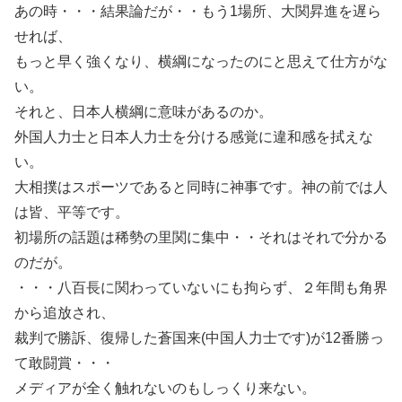
あの時・・・結果論だが・・もう1場所、大関昇進を遅ら
せれば、
もっと早く強くなり、横綱になったのにと思えて仕方がな
い。
それと、日本人横綱に意味があるのか。
外国人力士と日本人力士を分ける感覚に違和感を拭えな
い。
大相撲はスポーツであると同時に神事です。神の前では人
は皆、平等です。
初場所の話題は稀勢の里関に集中・・それはそれで分かる
のだが。
・・・八百長に関わっていないにも拘らず、２年間も角界
から追放され、
裁判で勝訴、復帰した蒼国来(中国人力士です)が12番勝っ
て敢闘賞・・・
メディアが全く触れないのもしっくり来ない。