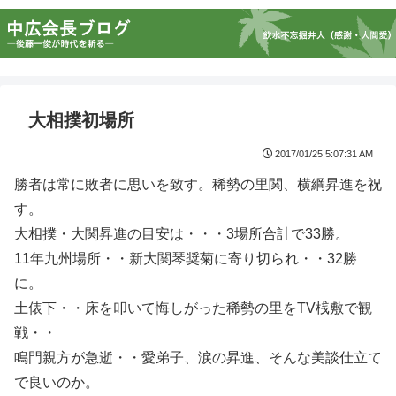
大相撲初場所
2017/01/25 5:07:31 AM
勝者は常に敗者に思いを致す。稀勢の里関、横綱昇進を祝
す。
大相撲・大関昇進の目安は・・・3場所合計で33勝。
11年九州場所・・新大関琴奨菊に寄り切られ・・32勝
に。
土俵下・・床を叩いて悔しがった稀勢の里をTV桟敷で観
戦・・
鳴門親方が急逝・・愛弟子、涙の昇進、そんな美談仕立て
で良いのか。