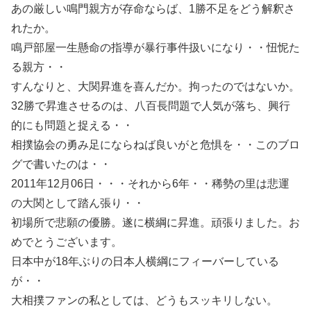
あの厳しい鳴門親方が存命ならば、1勝不足をどう解釈さ
れたか。
鳴戸部屋一生懸命の指導が暴行事件扱いになり・・忸怩た
る親方・・
すんなりと、大関昇進を喜んだか。拘ったのではないか。
32勝で昇進させるのは、八百長問題で人気が落ち、興行
的にも問題と捉える・・
相撲協会の勇み足にならねば良いがと危惧を・・このブロ
グで書いたのは・・
2011年12月06日・・・それから6年・・稀勢の里は悲運
の大関として踏ん張り・・
初場所で悲願の優勝。遂に横綱に昇進。頑張りました。お
めでとうございます。
日本中が18年ぶりの日本人横綱にフィーバーしている
が・・
大相撲ファンの私としては、どうもスッキリしない。