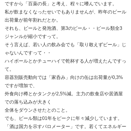
ですから「百薬の長」と考え、程々に嗜んでいます。
私が飲まなくなったせいでもありませんが、昨年のビール
出荷量が前年割れだとか。
それも、ビールと発泡酒、第3のビール・・ビール類全3
ジャンルが縮小ですって。
そう言えば、若い人の飲み会でも「取り敢えずビール」じ
ゃないんですって・・
ハイボールとかチューハイで乾杯する人が増えたんですっ
て。
容器別販売動向では「家呑み」向けの缶は出荷量が0,3%
ですが増加で、
外食向け樽とかタンクが2,5%減。主力の飲食店や居酒屋
での落ち込みが大きく
全体をダウンさせたとのこと。
でも、ビール類は01年をピークに年々減少しています。
「酒は国力を示すバロメーター」です。若くてエネルギー