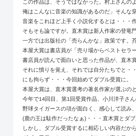
この作品は、そうではなかった。村上さんの
俺はこんなに音楽の知識があるのだ」そんな
音楽をこれほど上手く小説化するとは・・・
そもそも論ですが。直木賞は新人作家の登竜
一方では出版社の「売らんかな」政策です。
本屋大賞は書店員が「売り場からベストセラー
書店員が読んで面白いと思った作品が、直木
それに憤りを覚え、それでは自分たちでと・
にも拘らず・・・今回始めてダブル受賞に。
本屋大賞は、直木賞選考の著名作家が選ぶの
今年で14回目、第1回受賞作品、小川洋子さ
野球タイガースの項が面白く、感心して読み
(鹿の王は駄作だったなぁ)・・・直木賞とダ
しかし、ダブル受賞するに相応しい内容だか