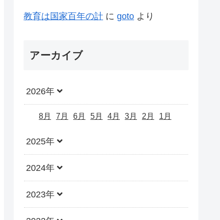
教育は国家百年の計
に
goto
より
アーカイブ
2026年
8月
7月
6月
5月
4月
3月
2月
1月
2025年
2024年
2023年