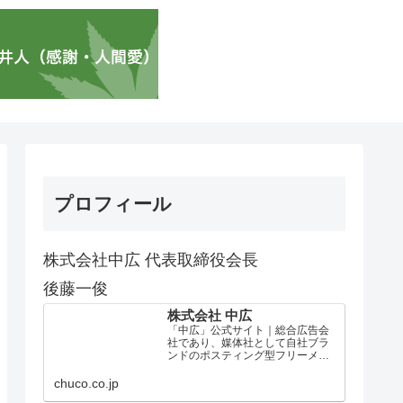
プロフィール
株式会社中広 代表取締役会長
後藤一俊
株式会社 中広
「中広」公式サイト｜総合広告会
社であり、媒体社として自社ブラ
ンドのポスティング型フリーメデ
ィア、ハッピーメディア®『地域み
っちゃく生活情報誌®』を全国で
chuco.co.jp
1100万部以上展開しています。