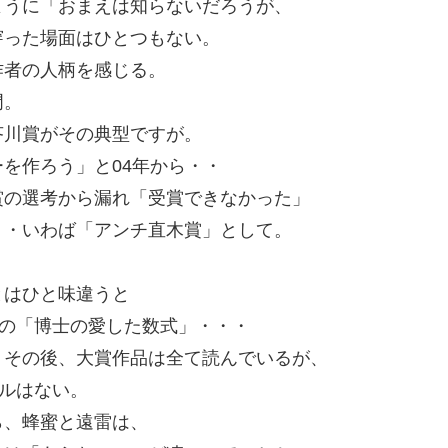
ように「おまえは知らないだろうが、
穿った場面はひとつもない。
作者の人柄を感じる。
門。
芥川賞がその典型ですが。
を作ろう」と04年から・・
賞の選考から漏れ「受賞できなかった」
・・いわば「アンチ直木賞」として。
とはひと味違うと
んの「博士の愛した数式」・・・
、その後、大賞作品は全て読んでいるが、
ブルはない。
ら、蜂蜜と遠雷は、