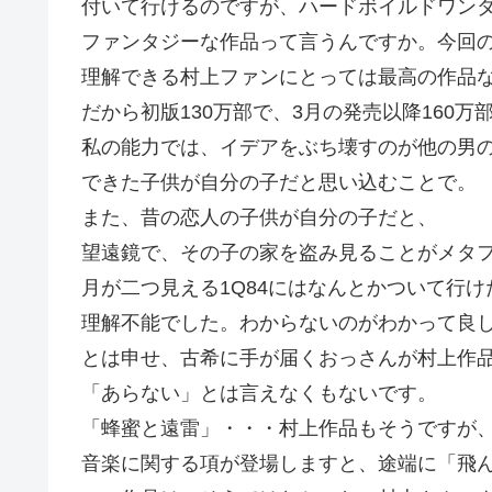
付いて行けるのですが、ハードボイルドワン
ファンタジーな作品って言うんですか。今回
理解できる村上ファンにとっては最高の作品
だから初版130万部で、3月の発売以降160
私の能力では、イデアをぶち壊すのが他の男
できた子供が自分の子だと思い込むことで。
また、昔の恋人の子供が自分の子だと、
望遠鏡で、その子の家を盗み見ることがメタ
月が二つ見える1Q84にはなんとかついて行
理解不能でした。わからないのがわかって良
とは申せ、古希に手が届くおっさんが村上作
「あらない」とは言えなくもないです。
「蜂蜜と遠雷」・・・村上作品もそうですが
音楽に関する項が登場しますと、途端に「飛