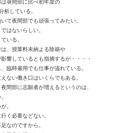
部は昼間部に比べ初年度の
分析している。
働いて夜間部でも頑張ってみたい。
うではないらしい。
している。
では、授業料未納よる除籍や
が影響しているとも指摘するが・・・・
も、臨時雇用でも仕事が溢れている。
支えない働き口はいくらでもある。
、夜間部に志願者が増えるというのは、
い。
いが。
に行く必要などない。
不足なのですから。