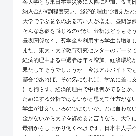
各大学とも東日本震災後に大幅に増加、夜間
納入金が6割程度安い。経済的理由で増えたと
大学で学ぶ意欲のある若い人が増え、昼間は
そんな意欲を感じるのだが。分析はどうもそ
昼夜関係なく、奨学金を利用する学生も増加
また、東大・大学教育研究センターのデータ
経済的理由よる中退者は年々増加、経済環境
果たしてそうでしょうか。今はアルバイトで
都会であれば、その気になれば、学業に差し
にも拘らず、経済的理由で中退者がでるとか
ためにする分析ではないかと思えて仕方がな
学生が甘えているのではないか。とは言わな
金がないから大学を辞めると言うなら、大学
最初からしっかり働くべきです。日本中人手