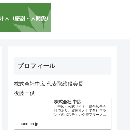
プロフィール
株式会社中広 代表取締役会長
後藤一俊
株式会社 中広
「中広」公式サイト｜総合広告会
社であり、媒体社として自社ブラ
ンドのポスティング型フリーメデ
ィア、ハッピーメディア®『地域み
っちゃく生活情報誌®』を全国で
chuco.co.jp
1100万部以上展開しています。