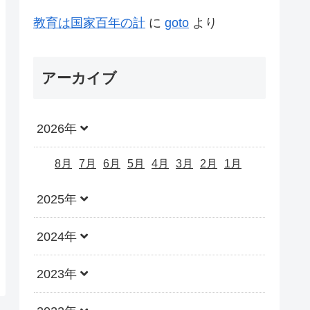
教育は国家百年の計
に
goto
より
アーカイブ
2026年
8月
7月
6月
5月
4月
3月
2月
1月
2025年
2024年
2023年