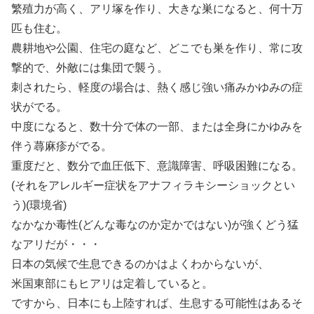
繁殖力が高く、アリ塚を作り、大きな巣になると、何十万
匹も住む。
農耕地や公園、住宅の庭など、どこでも巣を作り、常に攻
撃的で、外敵には集団で襲う。
刺されたら、軽度の場合は、熱く感じ強い痛みかゆみの症
状がでる。
中度になると、数十分で体の一部、または全身にかゆみを
伴う蕁麻疹がでる。
重度だと、数分で血圧低下、意識障害、呼吸困難になる。
(それをアレルギー症状をアナフィラキシーショックとい
う)(環境省)
なかなか毒性(どんな毒なのか定かではない)が強くどう猛
なアリだが・・・
日本の気候で生息できるのかはよくわからないが、
米国東部にもヒアリは定着していると。
ですから、日本にも上陸すれば、生息する可能性はあるそ