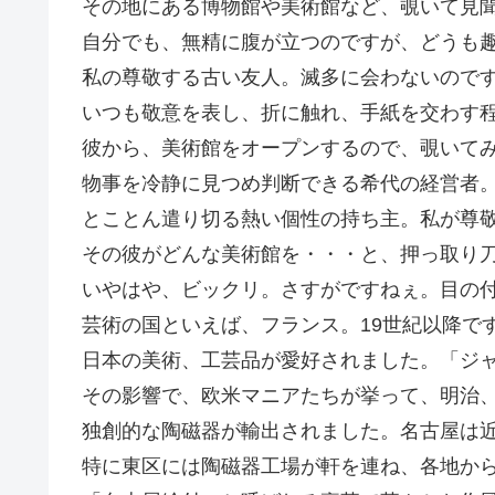
その地にある博物館や美術館など、覗いて見
自分でも、無精に腹が立つのですが、どうも
私の尊敬する古い友人。滅多に会わないので
いつも敬意を表し、折に触れ、手紙を交わす
彼から、美術館をオープンするので、覗いて
物事を冷静に見つめ判断できる希代の経営者
とことん遣り切る熱い個性の持ち主。私が尊
その彼がどんな美術館を・・・と、押っ取り
いやはや、ビックリ。さすがですねぇ。目の
芸術の国といえば、フランス。19世紀以降で
日本の美術、工芸品が愛好されました。「ジ
その影響で、欧米マニアたちが挙って、明治
独創的な陶磁器が輸出されました。名古屋は
特に東区には陶磁器工場が軒を連ね、各地か