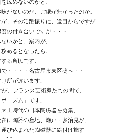
聞を広めないのかと、
趣味がないのか、ご縁が無かったのか。
すが、その活躍振りに、遠目からですが
程度の付き合いですが・・・
みないかと、案内が。
。攻めるとなったら、
敬する所以です。
刀で・・・・名古屋市東区葵へ・・
付け所が違います。
すが、フランス芸術家たちの間で、
ャポニズム」です。
、大正時代の日本陶磁器を蒐集。
近在に陶器の産地、瀬戸・多治見が、
ら運び込まれた陶磁器に絵付け施す