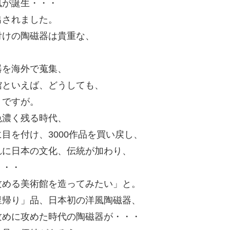
風が誕生・・・
出されました。
付けの陶磁器は貴重な、
器を海外で蒐集、
館といえば、どうしても、
うですが。
色濃く残る時代、
目を付け、3000作品を買い戻し、
れに日本の文化、伝統が加わり、
・・・
攻める美術館を造ってみたい」と。
里帰り」品、日本初の洋風陶磁器、
攻めに攻めた時代の陶磁器が・・・