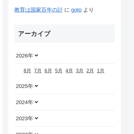
教育は国家百年の計
に
goto
より
アーカイブ
2026年
8月
7月
6月
5月
4月
3月
2月
1月
2025年
2024年
2023年