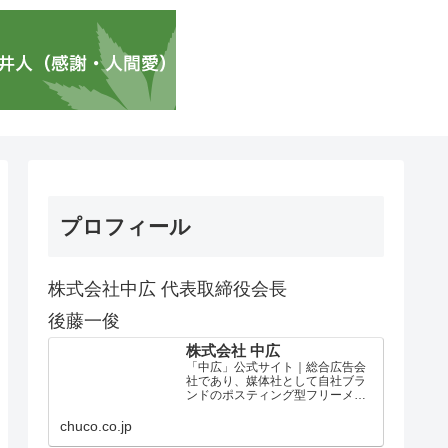
プロフィール
株式会社中広 代表取締役会長
後藤一俊
株式会社 中広
「中広」公式サイト｜総合広告会
社であり、媒体社として自社ブラ
ンドのポスティング型フリーメデ
ィア、ハッピーメディア®『地域み
っちゃく生活情報誌®』を全国で
chuco.co.jp
1100万部以上展開しています。