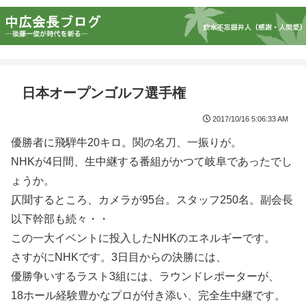
日本オープンゴルフ選手権
2017/10/16 5:06:33 AM
優勝者に飛騨牛20キロ。関の名刀、一振りが。
NHKが4日間、生中継する番組がかつて岐阜であったでし
ょうか。
仄聞するところ、カメラが95台。スタッフ250名。副会長
以下幹部も続々・・
この一大イベントに投入したNHKのエネルギーです。
さすがにNHKです。3日目からの決勝には、
優勝争いするラスト3組には、ラウンドレポーターが、
18ホール経験豊かなプロが付き添い、完全生中継です。