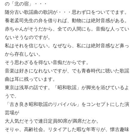
の「北の宿」・・・
随分古い歌謡曲の歌詞が・・・思わず口をついてでます。
養老孟司先生の弁を借りれば、動物には絶対音感がある。
赤ちゃんがそうだから、全ての人間にも。音痴な人ってい
ないそうなのですが。
私はそれを信じない。なぜなら、私には絶対音感など鼻っ
から存在しない。
そう思わざるを得ない音痴だからです。
音楽は好きになれないですが、でも青春時代に聴いた歌謡
曲は耳に残っています。
東京は浅草の話です。「昭和歌謡」が脚光を浴びているよ
うで、
「古き良き昭和歌謡のリバイバル」をコンセプトにした演
芸場が
大人気だそうで連日定員80席が満席だとか。
そりゃ、高齢社会。リタイアした暇な年寄りが、懐古趣味